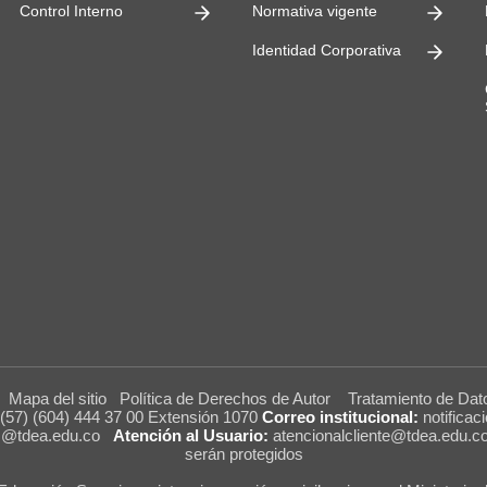
Control Interno
Normativa vigente
Identidad Corporativa
A
Mapa del sitio
Política de Derechos de Autor
Tratamiento de Dat
(57) (604) 444 37 00 Extensión 1070
Correo institucional:
notificac
es@tdea.edu.co
Atención al Usuario:
atencionalcliente@tdea.edu.c
serán protegidos