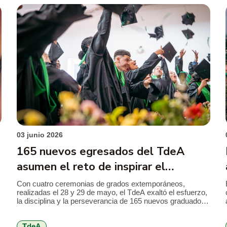
03 junio 2026
165 nuevos egresados del TdeA
asumen el reto de inspirar el
presente y transformar el futuro
Con cuatro ceremonias de grados extemporáneos,
realizadas el 28 y 29 de mayo, el TdeA exaltó el esfuerzo,
,
la disciplina y la perseverancia de 165 nuevos graduados
de programas de pregrado y posgrado. En total, recibieron
su título 38 graduados de la Facultad de Educación y
TdeA
Ciencias Sociales, 23 de la Facultad de Ingeniería, 25 […]