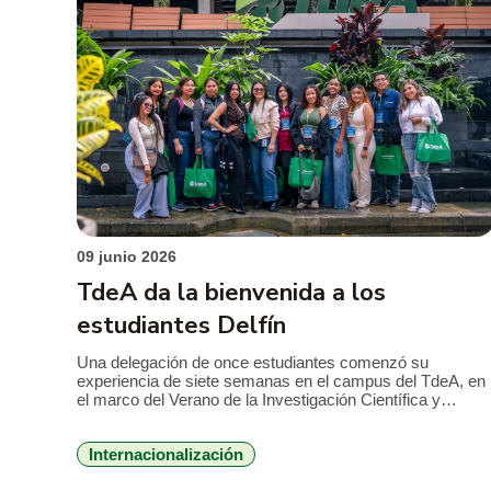
09 junio 2026
TdeA da la bienvenida a los
estudiantes Delfín
Una delegación de once estudiantes comenzó su
experiencia de siete semanas en el campus del TdeA, en
el marco del Verano de la Investigación Científica y
Tecnológica del Pacífico – Delfín. Esta iniciativa de
movilidad e intercambio académico permite a los
Internacionalización
estudiantes participar en estancias de investigación
científica, desarrollo tecnológico e innovación. Además en