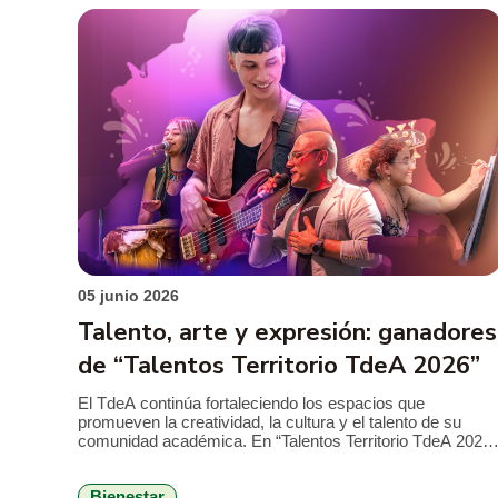
esta […]
05 junio 2026
Talento, arte y expresión: ganadores
de “Talentos Territorio TdeA 2026”
El TdeA continúa fortaleciendo los espacios que
promueven la creatividad, la cultura y el talento de su
comunidad académica. En “Talentos Territorio TdeA 2026“
estudiantes de Territorios demostraron sus habilidades en
distintas categorías artísticas, consolidando un escenario
Bienestar
de expresión, identidad y reconocimiento. Esta iniciativa,