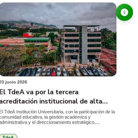
03 junio 2026
El TdeA va por la tercera
acreditación institucional de alta
calidad
El TdeA Institución Universitaria, con la participación de la
comunidad educativa, la gestión académica y
administrativa y el direccionamiento estratégico,
encaminado al mejoramiento permanente y la alta calidad,
avanza en los procesos de autoevaluación y
TdeA
consolidación de cada uno de los factores para alcanzar la