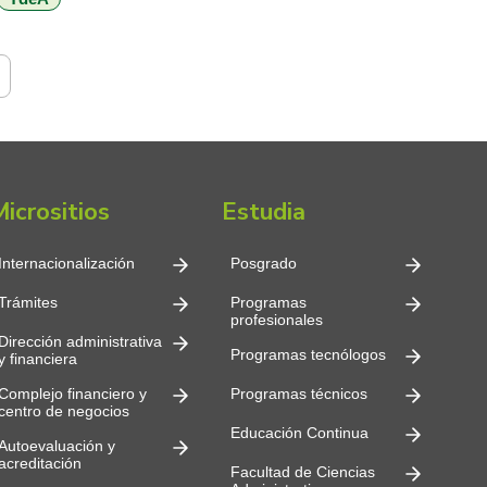
reacreditación institucional. La Institución Universitaria
obtuvo la primera Acreditación Institucional […]
Micrositios
Estudia
Internacionalización
Posgrado
Trámites
Programas
profesionales
Dirección administrativa
Programas tecnólogos
y financiera
Complejo financiero y
Programas técnicos
centro de negocios
Educación Continua
Autoevaluación y
acreditación
Facultad de Ciencias