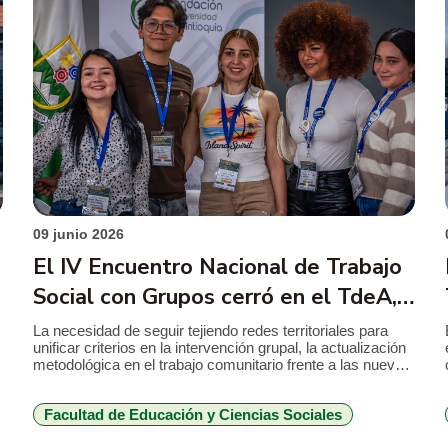
09 junio 2026
El IV Encuentro Nacional de Trabajo
Social con Grupos cerró en el TdeA,
en los 90 años de esta disciplina en
La necesidad de seguir tejiendo redes territoriales para
unificar criterios en la intervención grupal, la actualización
Colombia
metodológica en el trabajo comunitario frente a las nuevas
realidades y problemáticas en la región latinoamericana y
la reafirmación del compromiso ético y político de la
Facultad de Educación y Ciencias Sociales
profesión, estos fueron consensos claves recogidos en el
IV Encuentro Nacional de Trabajo […]