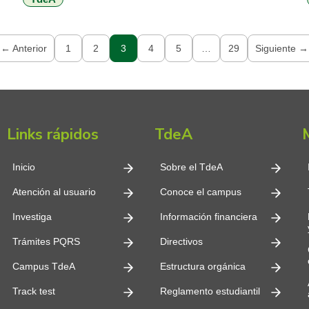
← Anterior
1
2
3
4
5
…
29
Siguiente →
Links rápidos
TdeA
Inicio
Sobre el TdeA
Atención al usuario
Conoce el campus
Investiga
Información financiera
Trámites PQRS
Directivos
Campus TdeA
Estructura orgánica
Track test
Reglamento estudiantil