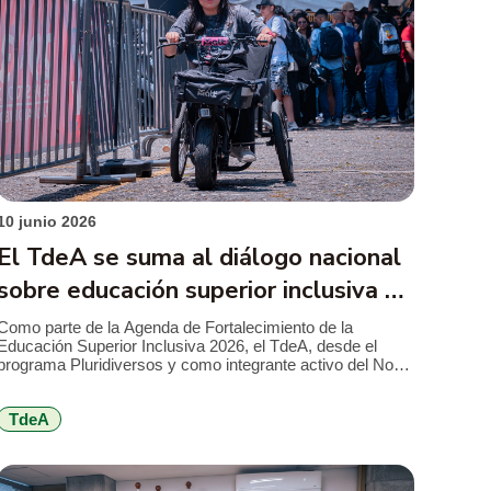
10 junio 2026
El TdeA se suma al diálogo nacional
sobre educación superior inclusiva y
tránsito al empleo
Como parte de la Agenda de Fortalecimiento de la
Educación Superior Inclusiva 2026, el TdeA, desde el
programa Pluridiversos y como integrante activo del Nodo
Antioquia de la Red Colombiana de Instituciones de
Educación Superior para la Discapacidad (Red CIESD),
TdeA
acompañó el cuarto espacio de los Diálogos para
Potenciar la Educación Superior Inclusiva, dedicado a […]