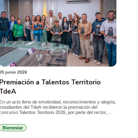
05 junio 2026
Premiación a Talentos Territorio
TdeA
En un acto lleno de emotividad, reconocimientos y alegría,
estudiantes del TdeA recibieron la premiación del
concurso Talentos Territorio 2026, por parte del rector,
Leonardo Garcia Botero, a la vez hicieron parte de una
jornada de conocimiento institucional y proyección por
Bienestar
medio de sus presentaciones. Un evento que contó con el
apoyo y la promoción […]