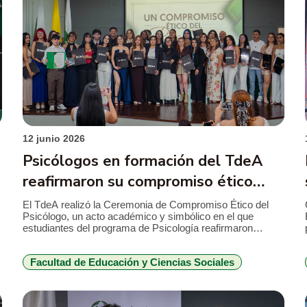
ultades
12 junio 2026
Psicólogos en formación del TdeA
reafirmaron su compromiso ético
antes de iniciar sus prácticas
El TdeA realizó la Ceremonia de Compromiso Ético del
Psicólogo, un acto académico y simbólico en el que
estudiantes del programa de Psicología reafirmaron
públicamente los principios que orientarán su futuro
ejercicio profesional. La jornada, realizada el 10 de junio,
Facultad de Educación y Ciencias Sociales
reunió a directivos, docentes, familiares y representantes
del Colegio Colombiano de Psicólogos. Durante la
ceremonia, […]