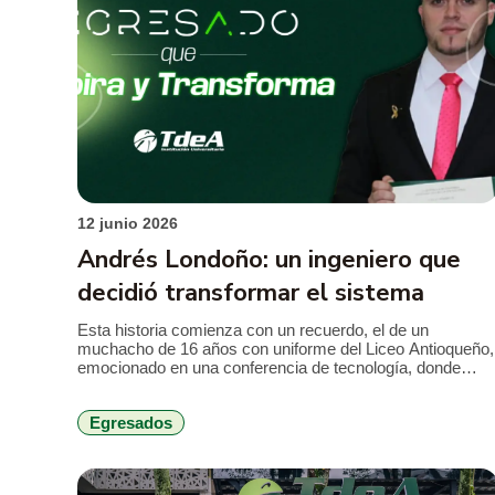
Fac
12 junio 2026
Andrés Londoño: un ingeniero que
decidió transformar el sistema
Esta historia comienza con un recuerdo, el de un
muchacho de 16 años con uniforme del Liceo Antioqueño,
emocionado en una conferencia de tecnología, donde
escuchó hablar de Microsoft. Ese fue el día en el que se
decidió el camino que en estas líneas cuenta Andrés
Egresados
Londoño, nuestro egresado destacado. Es que la verdad,
todo […]