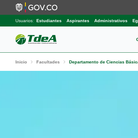
Usuarios:
Estudiantes
Aspirantes
Administrativos
Eg
Pos
Sob
Ext
Inicio
Facultades
Departamento de Ciencias Bási
Inv
Pro
Uni
Int
Gru
Pro
Sis
Aut
Sell
Pro
Inf
Com
Edu
Trá