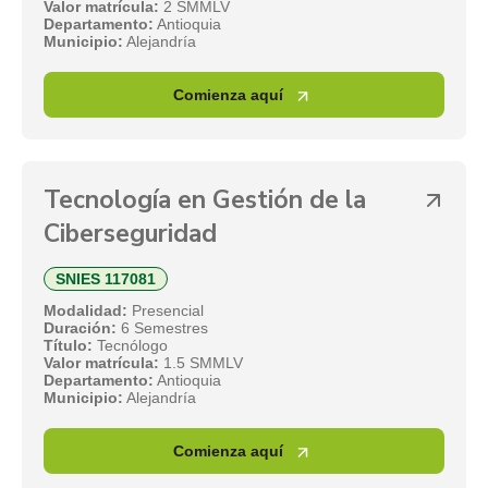
Valor matrícula:
2 SMMLV
Departamento:
Antioquia
Municipio:
Alejandría
Comienza aquí
Tecnología en Gestión de la
Ciberseguridad
SNIES 117081
Modalidad:
Presencial
Duración:
6 Semestres
Título:
Tecnólogo
Valor matrícula:
1.5 SMMLV
Departamento:
Antioquia
Municipio:
Alejandría
Comienza aquí