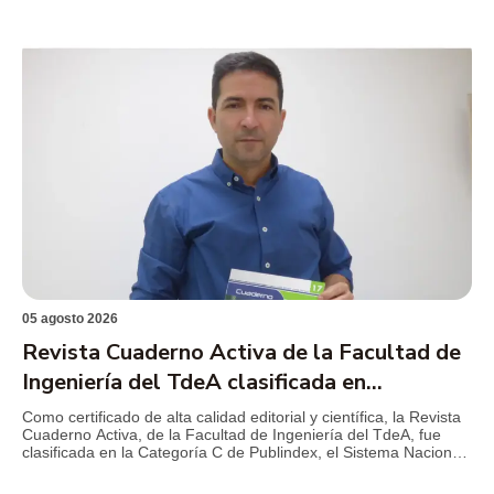
Certificado de víctimas: Solo si aplica
Certificado de deportista de alto rendimiento: Solo si
aplica
Certificado de Discapacidad: Solo si aplica
Certificado electoral: Solo si aplica el certificado de las
elecciones del 29 de octubre de 2023
05 agosto 2026
Revista Cuaderno Activa de la Facultad de
Ingeniería del TdeA clasificada en
Publindex
Como certificado de alta calidad editorial y científica, la Revista
Cuaderno Activa, de la Facultad de Ingeniería del TdeA, fue
clasificada en la Categoría C de Publindex, el Sistema Nacional
de Indexación de Publicaciones Científicas y Tecnológicas del
Ministerio de Ciencia, Tecnología e Innovación, esto de acuerdo