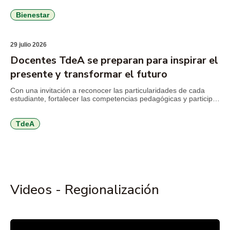
Ministerio de Educación Nacional (MEN), en el marco del
seguimiento al convenio que busca fortalecer la permanencia
Bienestar
estudiantil y consolidar estrategias de bienestar con enfoque
integral. Durante la jornada, el […]
29 julio 2026
Docentes TdeA se preparan para inspirar el
presente y transformar el futuro
Con una invitación a reconocer las particularidades de cada
estudiante, fortalecer las competencias pedagógicas y participar
activamente en los procesos de calidad institucional, el TdeA
realizó la jornada de inducción docente previa al inicio del
segundo semestre académico de 2026. El encuentro reunió a
TdeA
docentes nuevos y antiguos alrededor de los principales retos
que plantea […]
Videos - Regionalización