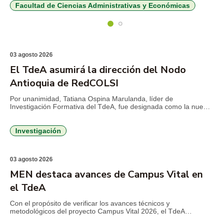
con los resultados de la Convocatoria 977 de […]
Facultad de Ciencias Administrativas y Económicas
03 agosto 2026
El TdeA asumirá la dirección del Nodo
Antioquia de RedCOLSI
Por unanimidad, Tatiana Ospina Marulanda, líder de
Investigación Formativa del TdeA, fue designada como la nueva
Directora del Nodo Antioquia – Fundación RedCOLSI, la Red
Colombiana de Semilleros de Investigación, para el período
2026-2029. Esta es la primera vez que un profesional de la
Investigación
Institución Universitaria asume la máxima coordinación
estratégica en la región. La […]
03 agosto 2026
MEN destaca avances de Campus Vital en
el TdeA
Con el propósito de verificar los avances técnicos y
metodológicos del proyecto Campus Vital 2026, el TdeA
Institución Universitaria recibió la visita de delegados del