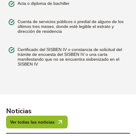
Acta o diploma de bachiller
San Francisco
Cuenta de servicios públicos o predial de alguno de los
últimos tres meses, donde esté legible el estrato y
dirección de residencia
Certificado del SISBEN IV o constancia de solicitud del
trámite de encuesta del SISBEN IV o una carta
manifestando que no se encuentra sisbenizado en el
SISBEN IV
Cértegui
Ipiales
Certificado de grupo étnico: Indígenas, Afrocolombianos
Pasto
(incluye afrodescendientes, negros, mulatos,
Noticias
palenqueros de San Basilio), Raizales del archipiélago
de San Andrés y Providencia y Rom o gitano. Solo si
aplica (Opcional)
Ver todas las noticias