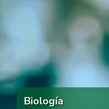
Biología
Estudiantes TdeA