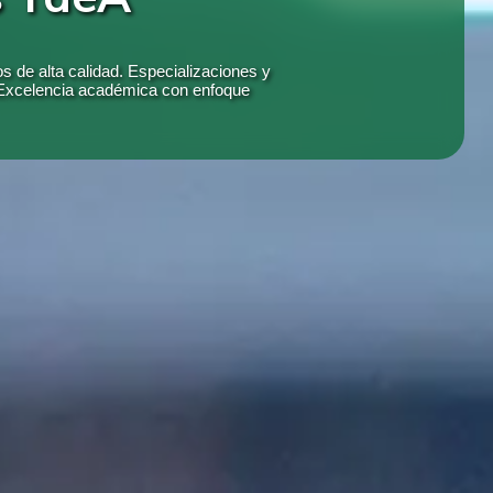
s de alta calidad. Especializaciones y
. Excelencia académica con enfoque