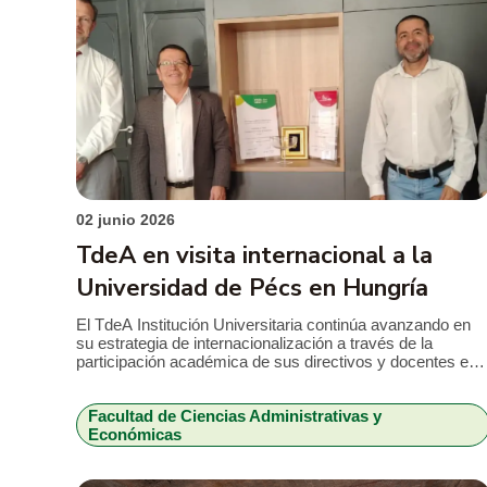
Fac
02 junio 2026
TdeA en visita internacional a la
Universidad de Pécs en Hungría
El TdeA Institución Universitaria continúa avanzando en
su estrategia de internacionalización a través de la
participación académica de sus directivos y docentes en
escenarios científicos de alto nivel. En esta oportunidad, e
Dr. José Albán Londoño Arias, decano de la Facultad de
Facultad de Ciencias Administrativas y
Ciencias Administrativas y Económicas, y el Dr. Ever
Económicas
Bedoya, profesor de la misma […]