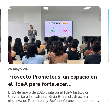
comunicadores y periodistas de entidades […]
25 mayo 2026
E
Proyecto Prometeus, un espacio en
el TdeA para fortalecer
competencias financieras
El 13 de mayo de 2026 visitaron al TdeA Institución
Universitaria los italianos Silvia Brussich, directora
ejecutiva de Prometeus y Stefano Veronesi, creador de
este proyecto que tiene como fin la educación financiera
con foco especial en la persona como individuo