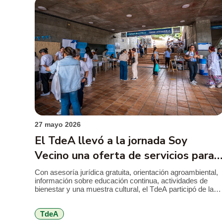
27 mayo 2026
El TdeA llevó a la jornada Soy
Vecino una oferta de servicios para
las comunidades cercanas
Con asesoría jurídica gratuita, orientación agroambiental,
información sobre educación continua, actividades de
bienestar y una muestra cultural, el TdeA participó de la
quinta jornada Soy Vecino, realizada en el Parque
Biblioteca Tomás Carrasquilla, La Quintana, en la comuna
TdeA
7 Robledo. La actividad, liderada por el Hospital Pablo