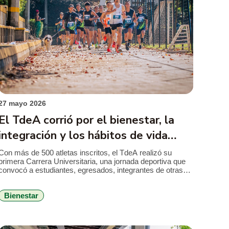
27 mayo 2026
El TdeA corrió por el bienestar, la
integración y los hábitos de vida
saludable
Con más de 500 atletas inscritos, el TdeA realizó su
primera Carrera Universitaria, una jornada deportiva que
convocó a estudiantes, egresados, integrantes de otras
instituciones de educación superior, clubes de running y
comunidad externa alrededor de la promoción de la
Bienestar
actividad física, el aprovechamiento del tiempo libre y el
bienestar como parte de la vida […]