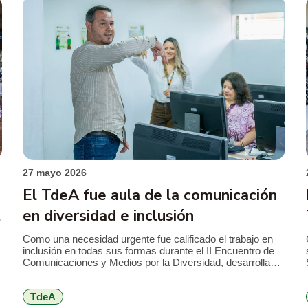
27 mayo 2026
El TdeA fue aula de la comunicación
en diversidad e inclusión
Como una necesidad urgente fue calificado el trabajo en
inclusión en todas sus formas durante el II Encuentro de
Comunicaciones y Medios por la Diversidad, desarrollado
en el marco de las V Jornadas de la Diversidad y las
Identidades: Intersecciones, en el TdeA Institución
TdeA
Universitaria. El campus Robledo recibió a