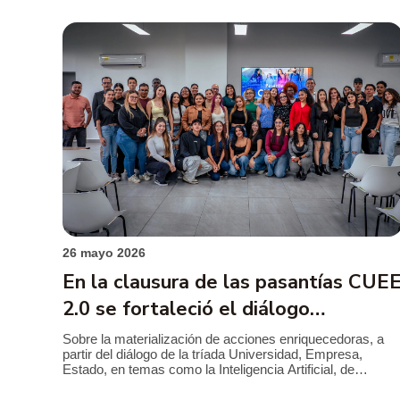
Tobón Uribe, a través del Comité Somos Vecinos, […]
26 mayo 2026
En la clausura de las pasantías CUE
2.0 se fortaleció el diálogo
Universidad-Empresa-Estado
Sobre la materialización de acciones enriquecedoras, a
partir del diálogo de la tríada Universidad, Empresa,
Estado, en temas como la Inteligencia Artificial, de
inclusión y del fortalecimiento de currículos acordes a las
necesidades del sector productivo, se desarrolló el acto