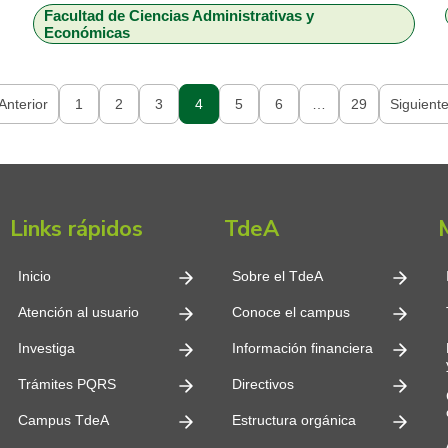
Facultad de Ciencias Administrativas y
económico y en las familias. El proyecto reconoce un
Económicas
entorno económico cada vez más […]
Anterior
1
2
3
4
5
6
…
29
Siguient
Links rápidos
TdeA
Inicio
Sobre el TdeA
Atención al usuario
Conoce el campus
Investiga
Información financiera
Trámites PQRS
Directivos
Campus TdeA
Estructura orgánica