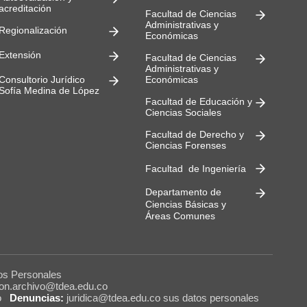
acreditación
Facultad de Ciencias
Administrativas y
Regionalización
Económicas
Extensión
Facultad de Ciencias
Administrativas y
Consultorio Jurídico
Económicas
Sofía Medina de López
Facultad de Educación y
Ciencias Sociales
Facultad de Derecho y
Ciencias Forenses
Facultad de Ingeniería
Departamento de
Ciencias Básicas y
Áreas Comunes
os Personales
ion.archivo@tdea.edu.co
o
Denuncias:
juridica@tdea.edu.co sus datos personales