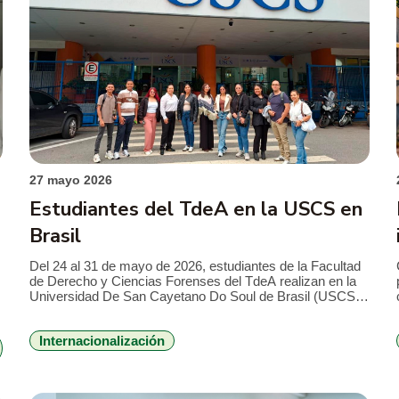
ultades
27 mayo 2026
Estudiantes del TdeA en la USCS en
Brasil
Del 24 al 31 de mayo de 2026, estudiantes de la Facultad
de Derecho y Ciencias Forenses del TdeA realizan en la
Universidad De San Cayetano Do Soul de Brasil (USCS),
l
una pasantía internacional con el objetivo de fortalecer
competencias en sus campos de formación. En esta
Internacionalización
oportunidad viajaron tres estudiantes del programa de
Derecho, […]