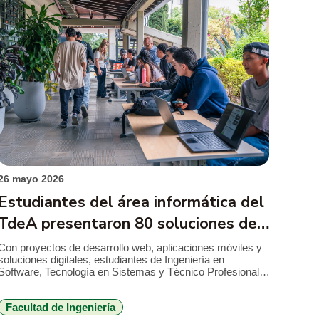
26 mayo 2026
Estudiantes del área informática del
TdeA presentaron 80 soluciones de
software con aplicación en
Con proyectos de desarrollo web, aplicaciones móviles y
soluciones digitales, estudiantes de Ingeniería en
contextos reales
Software, Tecnología en Sistemas y Técnico Profesional
en Sistemas participaron en la Quinta Jornada de
Presentación de Proyectos Pedagógicos Integradores
Facultad de Ingeniería
(PPI) y Proyectos de Aula, realizada entre el 20 y el 23 de