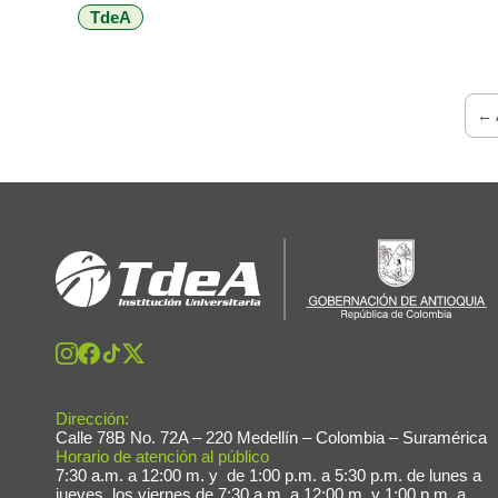
TdeA
de cierre de las pasantías CUEE 2.0, una iniciativa que
aporta a los procesos de […]
← 
Dirección:
Calle 78B No. 72A – 220 Medellín – Colombia – Suramérica
Horario de atención al público
7:30 a.m. a 12:00 m. y de 1:00 p.m. a 5:30 p.m. de lunes a
jueves, los viernes de 7:30 a.m. a 12:00 m. y 1:00 p.m. a