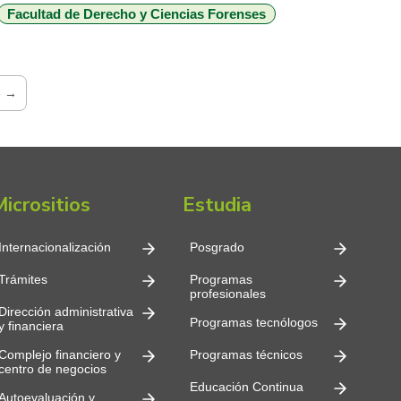
Facultad de Derecho y Ciencias Forenses
posgrado con trayectoria, pertinencia e
interdisciplinariedad. El programa, adscrito a la Facultad
de Derecho y […]
e →
Micrositios
Estudia
Internacionalización
Posgrado
Trámites
Programas
profesionales
Dirección administrativa
Programas tecnólogos
y financiera
Complejo financiero y
Programas técnicos
centro de negocios
Educación Continua
Autoevaluación y