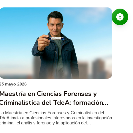
mayo en los campus del TdeA en Robledo […]
25 mayo 2026
Maestría en Ciencias Forenses y
Criminalística del TdeA: formación
avanzada para aportar a una justicia
La Maestría en Ciencias Forenses y Criminalística del
TdeA invita a profesionales interesados en la investigación
basada en evidencia
criminal, el análisis forense y la aplicación del
conocimiento científico en contextos judiciales a fortalecer
su perfil académico y laboral mediante una formación de