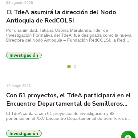
03 agosto 2026
El TdeA asumirá la dirección del Nodo
Antioquia de RedCOLSI
Por unanimidad, Tatiana Ospina Marulanda, líder de
Investigación Formativa del TdeA, fue designada como la nueva
Directora del Nodo Antioquia – Fundación RedCOLSI, la Red
Colombiana de Semilleros de Investigación, para el período
2026-2029. Esta es la primera vez que un profesional de la
Institución Universitaria asume la máxima coordinación
Investigación
estratégica en la región. La […]
12 mayo 2026
Con 61 proyectos, el TdeA participará en el
Encuentro Departamental de Semilleros
RedCOLSI 2026
El TdeA contará con 61 proyectos de investigación y 92
ponentes en el XXV Encuentro Departamental de Semilleros de
Investigación RedCOLSI 2026, un espacio académico que se
realizará del 13 al 15 de mayo en la Institución Universitaria
Visión de Las Américas y que reunirá a estudiantes
Investigación