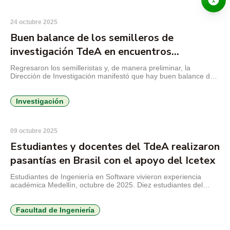
investigadores de diferentes instituciones del Nodo Antioquia.
Los […]
24 octubre 2025
Buen balance de los semilleros de
investigación TdeA en encuentros
RedCOLSI 2025
Regresaron los semilleristas y, de manera preliminar, la
Dirección de Investigación manifestó que hay buen balance de
la participación de los estudiantes en el evento más importante
de la Red Colombiana de Semilleros de Investigación
(RedCOLSI). En el XXIV Encuentro Departamental de
Investigación
Semilleros de Investigación, realizado en mayo en el Instituto
San Carlos de La […]
09 octubre 2025
Estudiantes y docentes del TdeA realizaron
pasantías en Brasil con el apoyo del Icetex
Estudiantes de Ingeniería en Software vivieron experiencia
académica Medellín, octubre de 2025. Diez estudiantes del
programa de Ingeniería en Software del TdeA Institución
Universitaria, acompañados por un docente, participaron en una
pasantía académica en la Centro Universitário Barriga Verde
Facultad de Ingeniería
(UNIVABE), en Santa Catarina, Brasil. La movilidad se
desarrolló gracias a los recursos gestionados mediante un […]