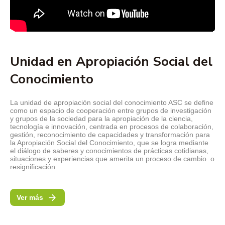
Unidad en Apropiación Social del
Conocimiento
La unidad de apropiación social del conocimiento ASC se define
como un espacio de cooperación entre grupos de investigación
y grupos de la sociedad para la apropiación de la ciencia,
tecnología e innovación, centrada en procesos de colaboración,
gestión, reconocimiento de capacidades y transformación para
la Apropiación Social del Conocimiento, que se logra mediante
el diálogo de saberes y conocimientos de prácticas cotidianas,
situaciones y experiencias que amerita un proceso de cambio o
resignificación.
Ver más