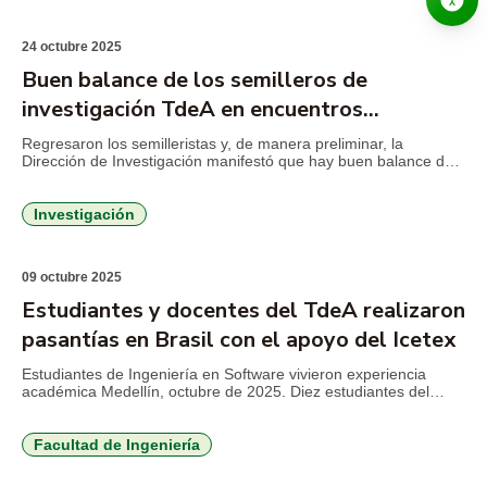
investigadores de diferentes instituciones del Nodo Antioquia.
Los […]
24 octubre 2025
Buen balance de los semilleros de
investigación TdeA en encuentros
RedCOLSI 2025
Regresaron los semilleristas y, de manera preliminar, la
Dirección de Investigación manifestó que hay buen balance de
la participación de los estudiantes en el evento más importante
de la Red Colombiana de Semilleros de Investigación
(RedCOLSI). En el XXIV Encuentro Departamental de
Investigación
Semilleros de Investigación, realizado en mayo en el Instituto
San Carlos de La […]
09 octubre 2025
Estudiantes y docentes del TdeA realizaron
pasantías en Brasil con el apoyo del Icetex
Estudiantes de Ingeniería en Software vivieron experiencia
académica Medellín, octubre de 2025. Diez estudiantes del
programa de Ingeniería en Software del TdeA Institución
Universitaria, acompañados por un docente, participaron en una
pasantía académica en la Centro Universitário Barriga Verde
Facultad de Ingeniería
(UNIVABE), en Santa Catarina, Brasil. La movilidad se
desarrolló gracias a los recursos gestionados mediante un […]