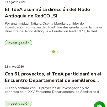
03 agosto 2026
El TdeA asumirá la dirección del Nodo
Antioquia de RedCOLSI
Por unanimidad, Tatiana Ospina Marulanda, líder de
Investigación Formativa del TdeA, fue designada como la nueva
Directora del Nodo Antioquia – Fundación RedCOLSI, la Red
Colombiana de Semilleros de Investigación, para el período
2026-2029. Esta es la primera vez que un profesional de la
Institución Universitaria asume la máxima coordinación
Investigación
estratégica en la región. La […]
12 mayo 2026
Con 61 proyectos, el TdeA participará en el
Encuentro Departamental de Semilleros
RedCOLSI 2026
El TdeA contará con 61 proyectos de investigación y 92
ponentes en el XXV Encuentro Departamental de Semilleros de
Investigación RedCOLSI 2026, un espacio académico que se
realizará del 13 al 15 de mayo en la Institución Universitaria
Visión de Las Américas y que reunirá a estudiantes
Investigación