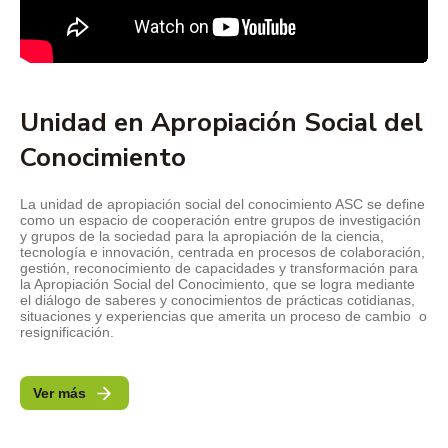
Unidad en Apropiación Social del
Conocimiento
La unidad de apropiación social del conocimiento ASC se define
como un espacio de cooperación entre grupos de investigación
y grupos de la sociedad para la apropiación de la ciencia,
tecnología e innovación, centrada en procesos de colaboración,
gestión, reconocimiento de capacidades y transformación para
la Apropiación Social del Conocimiento, que se logra mediante
el diálogo de saberes y conocimientos de prácticas cotidianas,
situaciones y experiencias que amerita un proceso de cambio o
resignificación.
Ver más