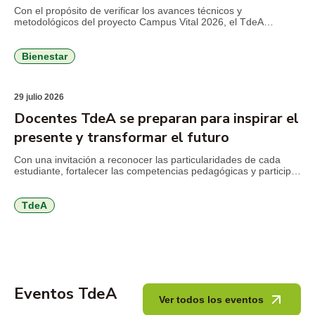
Con el propósito de verificar los avances técnicos y
metodológicos del proyecto Campus Vital 2026, el TdeA
Institución Universitaria recibió la visita de delegados del
Ministerio de Educación Nacional (MEN), en el marco del
seguimiento al convenio que busca fortalecer la permanencia
Bienestar
estudiantil y consolidar estrategias de bienestar con enfoque
integral. Durante la jornada, el […]
29 julio 2026
Docentes TdeA se preparan para inspirar el
presente y transformar el futuro
Con una invitación a reconocer las particularidades de cada
estudiante, fortalecer las competencias pedagógicas y participar
activamente en los procesos de calidad institucional, el TdeA
realizó la jornada de inducción docente previa al inicio del
segundo semestre académico de 2026. El encuentro reunió a
TdeA
docentes nuevos y antiguos alrededor de los principales retos
que plantea […]
Eventos TdeA
Ver todos los eventos