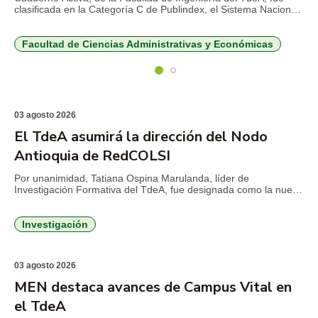
clasificada en la Categoría C de Publindex, el Sistema Nacional
de Indexación de Publicaciones Científicas y Tecnológicas del
Ministerio de Ciencia, Tecnología e Innovación, esto de acuerdo
con los resultados de la Convocatoria 977 de […]
Facultad de Ciencias Administrativas y Económicas
03 agosto 2026
El TdeA asumirá la dirección del Nodo
Antioquia de RedCOLSI
Por unanimidad, Tatiana Ospina Marulanda, líder de
Investigación Formativa del TdeA, fue designada como la nueva
Directora del Nodo Antioquia – Fundación RedCOLSI, la Red
Colombiana de Semilleros de Investigación, para el período
2026-2029. Esta es la primera vez que un profesional de la
Investigación
Institución Universitaria asume la máxima coordinación
estratégica en la región. La […]
03 agosto 2026
MEN destaca avances de Campus Vital en
el TdeA