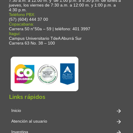
7:30 a.m. a 12:00 m. y de 1:00 p.m. a 5:30 p.m. de lunes a
jueves, los viernes de 7:30 a.m. a 12:00 m. y 1:00 p.m. a
4:30 p.m.
Teléfono PBX:
(57) (604) 444 37 00
Copacabana:
Carrera 50 n°50a – 59 | teléfono: 401 3997
Itaguí:
Campus Universitario TdeA Aburrá Sur
Carrera 63 No. 38 – 100
Links rápidos
Inicio
Atención al usuario
Investiga