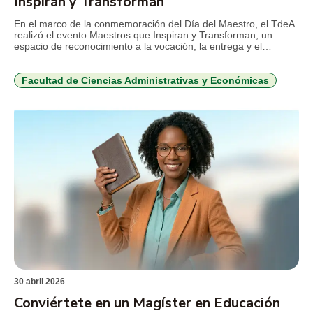
Inspiran y Transforman
En el marco de la conmemoración del Día del Maestro, el TdeA
realizó el evento Maestros que Inspiran y Transforman, un
espacio de reconocimiento a la vocación, la entrega y el
impacto de los docentes de la Institución en los procesos
académicos, investigativos y humanos que transforman vidas y
territorios. El encuentro, realizado en el […]
Facultad de Ciencias Administrativas y Económicas
30 abril 2026
Conviértete en un Magíster en Educación