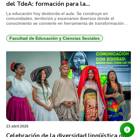
del TdeA: formación para la
transformación educativa y territorial
La educación hoy desborda el aula. Se construye en
comunidades, territorios y escenarios diversos donde el
conocimiento se convierte en herramienta de transformación
social. En este contexto, la Maestría en Educación del TdeA
forma profesionales capaces de incidir en políticas públicas,
liderar procesos educativos y generar impacto real en sus
Facultad de Educación y Ciencias Sociales
entornos. El punto clave es […]
23 abril 2026
Celebración de la diversidad lingüística que