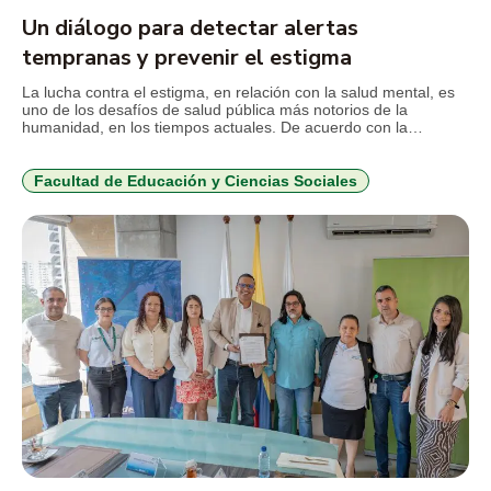
Un diálogo para detectar alertas
tempranas y prevenir el estigma
La lucha contra el estigma, en relación con la salud mental, es
uno de los desafíos de salud pública más notorios de la
humanidad, en los tiempos actuales. De acuerdo con la
Organización Panamericana de la Salud -OPS- el estigma es
una marca que excluye a una persona de las demás y reduce
su valor […]
Facultad de Educación y Ciencias Sociales