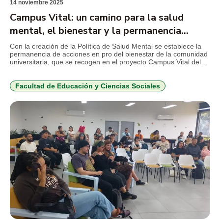
14 noviembre 2025
Campus Vital: un camino para la salud
mental, el bienestar y la permanencia
estudiantil
Con la creación de la Política de Salud Mental se establece la
permanencia de acciones en pro del bienestar de la comunidad
universitaria, que se recogen en el proyecto Campus Vital del
TdeA, producto de la ejecución del convenio MEN-BID. El
jueves 12 de noviembre, el cuerpo directivo del TdeA Institución
Universitaria, en cabeza del […]
Facultad de Educación y Ciencias Sociales