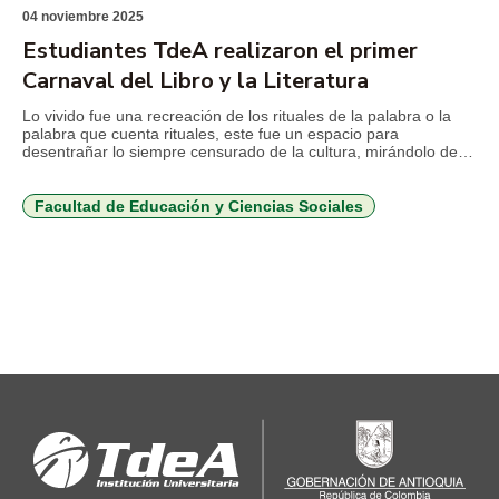
04 noviembre 2025
Estudiantes TdeA realizaron el primer
Carnaval del Libro y la Literatura
Lo vivido fue una recreación de los rituales de la palabra o la
palabra que cuenta rituales, este fue un espacio para
desentrañar lo siempre censurado de la cultura, mirándolo de
nuevo sin juicio para develar los verdaderos significados, esto
desde las formas de la tinta. Aprovechando que cerraba el mes
de octubre, estudiantes de […]
Facultad de Educación y Ciencias Sociales