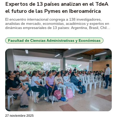
Expertos de 13 países analizan en el TdeA
el futuro de las Pymes en Iberoamérica
El encuentro internacional congrega a 138 investigadores,
analistas de mercado, economistas, académicos y expertos en
dinámicas empresariales de 13 países: Argentina, Brasil, Chile,
Colombia, Costa Rica, Ecuador, España, Honduras, México,
Panamá, Paraguay, Perú y Uruguay. De acuerdo con estudios
derivados por la Fundación para el Análisis Estratégico y
Facultad de Ciencias Administrativas y Económicas
Desarrollo de la Pequeña y Mediana Empresa, en todos […]
27 noviembre 2025