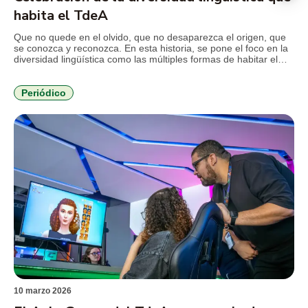
habita el TdeA
Que no quede en el olvido, que no desaparezca el origen, que
se conozca y reconozca. En esta historia, se pone el foco en la
diversidad lingüística como las múltiples formas de habitar el
mundo latinoamericano, a Colombia y a esta casa académica.
Esta historia es una oportunidad para contar cómo el TdeA
viene consolidando […]
Periódico
10 marzo 2026