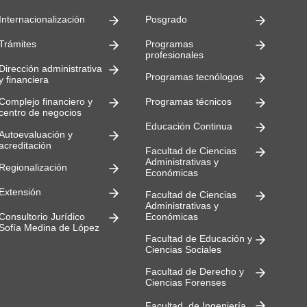
Internacionalización
Posgrado
Trámites
Programas
profesionales
Dirección administrativa
Programas tecnólogos
y financiera
Complejo financiero y
Programas técnicos
centro de negocios
Educación Continua
Autoevaluación y
acreditación
Facultad de Ciencias
Administrativas y
Regionalización
Económicas
Extensión
Facultad de Ciencias
Administrativas y
Consultorio Jurídico
Económicas
Sofía Medina de López
Facultad de Educación y
Ciencias Sociales
Facultad de Derecho y
Ciencias Forenses
Facultad de Ingeniería