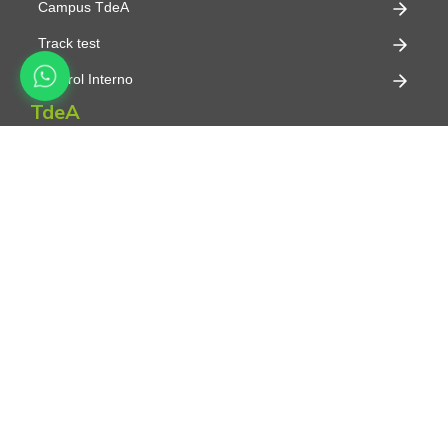
Campus TdeA
Track test
Control Interno
TdeA
Sobre el TdeA
Conoce el campus
Información financiera
Directivos
Estructura orgánica
Reglamento estudiantil
Normativa vigente
Identidad Corporativa
Micrositios