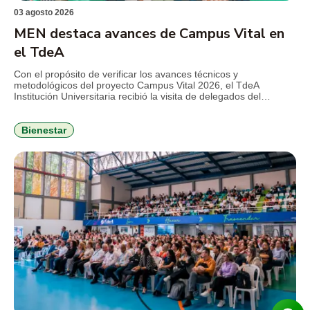
03 agosto 2026
MEN destaca avances de Campus Vital en
el TdeA
Con el propósito de verificar los avances técnicos y
metodológicos del proyecto Campus Vital 2026, el TdeA
Institución Universitaria recibió la visita de delegados del
Ministerio de Educación Nacional (MEN), en el marco del
seguimiento al convenio que busca fortalecer la permanencia
estudiantil y consolidar estrategias de bienestar con enfoque
Bienestar
integral. Durante la jornada, el […]