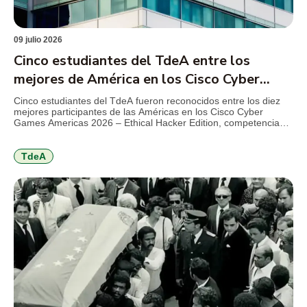
09 julio 2026
Cinco estudiantes del TdeA entre los
mejores de América en los Cisco Cyber
Games 2026
Cinco estudiantes del TdeA fueron reconocidos entre los diez
mejores participantes de las Américas en los Cisco Cyber
Games Americas 2026 – Ethical Hacker Edition, competencia
internacional de Cisco Networking Academy que reunió a más
de 1.000 estudiantes de 21 países en torno a retos de
ciberseguridad, hacking ético y resolución de problemas
TdeA
técnicos. El […]