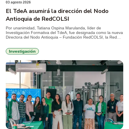
03 agosto 2026
El TdeA asumirá la dirección del Nodo
Antioquia de RedCOLSI
Por unanimidad, Tatiana Ospina Marulanda, líder de
Investigación Formativa del TdeA, fue designada como la nueva
Directora del Nodo Antioquia – Fundación RedCOLSI, la Red
Colombiana de Semilleros de Investigación, para el período
2026-2029. Esta es la primera vez que un profesional de la
Institución Universitaria asume la máxima coordinación
Investigación
estratégica en la región. La […]