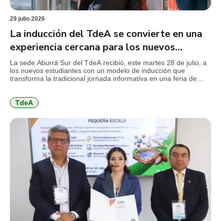
29 julio 2026
La inducción del TdeA se convierte en una
experiencia cercana para los nuevos
estudiantes
La sede Aburrá Sur del TdeA recibió, este martes 28 de julio, a
los nuevos estudiantes con un modelo de inducción que
transforma la tradicional jornada informativa en una feria de
servicios, diseñada para facilitar el conocimiento de la
institución, resolver inquietudes y acercar a los jóvenes a los
programas y beneficios que encontrarán durante […]
TdeA