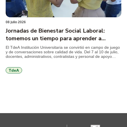
08 julio 2026
Jornadas de Bienestar Social Laboral:
tomemos un tiempo para aprender a
cuidarnos
El TdeA Institución Universitaria se convirtió en campo de juego
y de conversaciones sobre calidad de vida. Del 7 al 10 de julio,
docentes, administrativos, contratistas y personal de apoyo
disfrutan de una programación orientada al autocuidado físico,
mental y emocional, al trabajo en equipo, a la comunicación,
entre otros temas que invitan a volver […]
TdeA