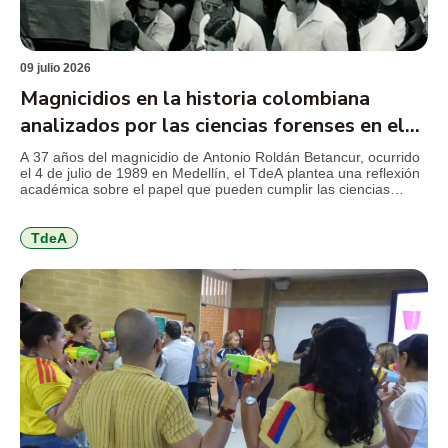
09 julio 2026
Magnicidios en la historia colombiana
analizados por las ciencias forenses en el
TdeA
A 37 años del magnicidio de Antonio Roldán Betancur, ocurrido
el 4 de julio de 1989 en Medellín, el TdeA plantea una reflexión
académica sobre el papel que pueden cumplir las ciencias
forenses en la revisión de crímenes que marcaron la historia
reciente del país y que aún conservan preguntas abiertas para
la justicia, la […]
TdeA