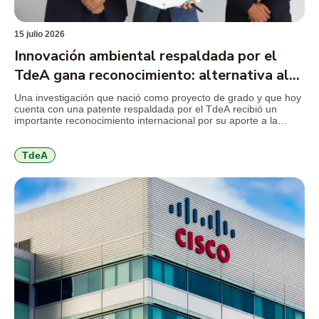
15 julio 2026
Innovación ambiental respaldada por el
TdeA gana reconocimiento: alternativa al
mercurio en la minería
Una investigación que nació como proyecto de grado y que hoy
cuenta con una patente respaldada por el TdeA recibió un
importante reconocimiento internacional por su aporte a la
innovación ambiental. El desarrollo propone sustituir el mercurio
utilizado en la minería de subsistencia por un coagulante
elaborado a partir de la cáscara de cacao, una […]
TdeA