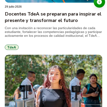
29 julio 2026
Docentes TdeA se preparan para inspirar el
presente y transformar el futuro
Con una invitación a reconocer las particularidades de cada
estudiante, fortalecer las competencias pedagógicas y participar
activamente en los procesos de calidad institucional, el TdeA
realizó la jornada de inducción docente previa al inicio del
segundo semestre académico de 2026. El encuentro reunió a
docentes nuevos y antiguos alrededor de los principales retos
TdeA
que plantea […]