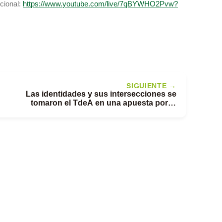
ucional:
https://www.youtube.com/live/7qBYWHO2Pvw?
SIGUIENTE →
Las identidades y sus intersecciones se
tomaron el TdeA en una apuesta por la
educación inclusiva