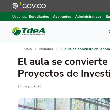
Usuarios:
Estudiantes
Aspirantes
Administrativos
Eg
Pos
Sob
Ext
Inicio
Noticias
El aula se convierte en labor
Inv
El aula se convierte
Pro
Uni
Int
Gru
Proyectos de Invest
Pro
Sis
Aut
Sell
20 mayo, 2026
Pro
Inf
Com
Edu
Trá