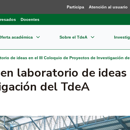
Participa
Atención al usuario
resados
Docentes
Oferta académica
Sobre el TdeA
Investi
grados
re el TdeA
ensión
Dir
Bie
atorio de ideas en el III Coloquio de Proyectos de Investigación d
estigación
 en laboratorio de ideas 
gramas Profesionales
dades Estratégicas
ernacionalización
Pla
Reg
pos de Investigación
igación del TdeA
CET
gramas Tecnológicos
tema Integrado de Gestión - SIG
Reg
oevaluación y Acreditación
o editorial
Inn
gramas Técnicos
ormación financiera
Nor
plejo Financiero y Centro de Negocios
Con
cación Continua
mites
Tde