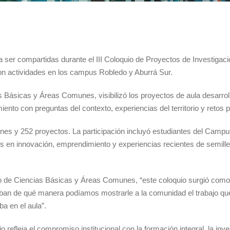
ra ser compartidas durante el III Coloquio de Proyectos de Investig
on actividades en los campus Robledo y Aburrá Sur.
Básicas y Áreas Comunes, visibilizó los proyectos de aula desarrolla
iento con preguntas del contexto, experiencias del territorio y retos 
iones y 252 proyectos. La participación incluyó estudiantes del Camp
en innovación, emprendimiento y experiencias recientes de semiller
 de Ciencias Básicas y Áreas Comunes, “este coloquio surgió como
aban de qué manera podíamos mostrarle a la comunidad el trabajo que
a en el aula”.
refleja el compromiso institucional con la formación integral, la inve