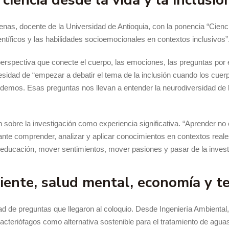
ciencia desde la vida y la inclusió
enas, docente de la Universidad de Antioquia, con la ponencia “Cienc
entíficos y las habilidades socioemocionales en contextos inclusivos”
rspectiva que conecte el cuerpo, las emociones, las preguntas por el
cesidad de “empezar a debatir el tema de la inclusión cuando los cue
mos. Esas preguntas nos llevan a entender la neurodiversidad de lo
n sobre la investigación como experiencia significativa. “Aprender n
iante comprender, analizar y aplicar conocimientos en contextos real
oeducación, mover sentimientos, mover pasiones y pasar de la invest
ente, salud mental, economía y ter
ad de preguntas que llegaron al coloquio. Desde Ingeniería Ambiental,
cteriófagos como alternativa sostenible para el tratamiento de aguas