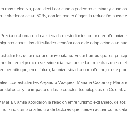
a más selectiva, para identificar cuánto podemos eliminar y cuánto
uir alrededor de un 50 %, con los bacteriófagos la reducción puede es
eciado abordaron la ansiedad en estudiantes de primer año universi
algunos casos, las dificultades económicas o de adaptación a un nue
s estudiantes de primer año universitario. Encontramos que los princ
mestre: en el primero se evidencia más ansiedad, mientras que en el
en permitir que, en el futuro, la universidad acompañe mejor ese pr
les. Los estudiantes Alejandro Vázquez, Mariana Castaño y Marian
ión del dólar y su impacto en los productos tecnológicos en Colombia, 
María Camila abordaron la relación entre turismo extranjero, delitos
ismo, sino como una lectura de factores que pueden actuar como cat