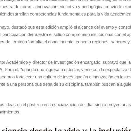
muestra de cómo la innovación educativa y pedagógica convierte el au
mbién desarrollan competencias fundamentales para la vida académica
ayo, destacó que esta edición amplió el alcance del evento y consoli
an participación demuestra el sólido compromiso institucional con el 
tes de territorio “amplía el conocimiento, conecta regiones, saberes 
ctor Académico y director de Investigación encargado, subrayó que l
. Para él, “cuando uno ingresa a estudiar, viene con la expectativa d
scamos fortalecer una cultura de investigación e innovación en los es
te a una persona que sepa de su disciplina, también buscan a algui
sus ideas en el póster o en la socialización del día, sino a proyectarl
ndimientos.