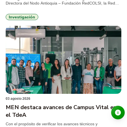
Directora del Nodo Antioquia – Fundación RedCOLSI, la Red
Colombiana de Semilleros de Investigación, para el período
2026-2029. Esta es la primera vez que un profesional de la
Institución Universitaria asume la máxima coordinación
Investigación
estratégica en la región. La […]
03 agosto 2026
MEN destaca avances de Campus Vital en
el TdeA
Con el propósito de verificar los avances técnicos y