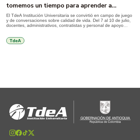
tomemos un tiempo para aprender a
cuidarnos
El TdeA Institución Universitaria se convirtió en campo de juego
y de conversaciones sobre calidad de vida. Del 7 al 10 de julio,
docentes, administrativos, contratistas y personal de apoyo
disfrutan de una programación orientada al autocuidado físico,
mental y emocional, al trabajo en equipo, a la comunicación,
entre otros temas que invitan a volver […]
TdeA