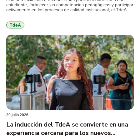
estudiante, fortalecer las competencias pedagógicas y participar
activamente en los procesos de calidad institucional, el TdeA
realizó la jornada de inducción docente previa al inicio del
segundo semestre académico de 2026. El encuentro reunió a
docentes nuevos y antiguos alrededor de los principales retos
TdeA
que plantea […]
29 julio 2026
La inducción del TdeA se convierte en una
experiencia cercana para los nuevos