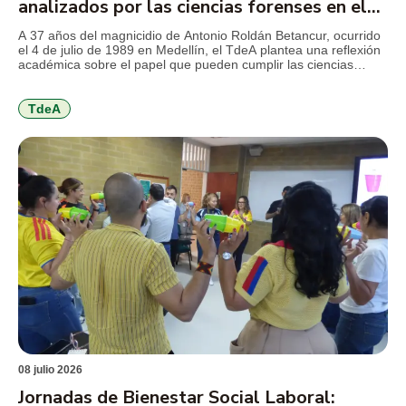
analizados por las ciencias forenses en el
TdeA
A 37 años del magnicidio de Antonio Roldán Betancur, ocurrido
el 4 de julio de 1989 en Medellín, el TdeA plantea una reflexión
académica sobre el papel que pueden cumplir las ciencias
forenses en la revisión de crímenes que marcaron la historia
reciente del país y que aún conservan preguntas abiertas para
la justicia, la […]
TdeA
08 julio 2026
Jornadas de Bienestar Social Laboral: