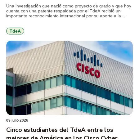
mercurio en la minería
Una investigación que nació como proyecto de grado y que hoy
cuenta con una patente respaldada por el TdeA recibió un
importante reconocimiento internacional por su aporte a la
innovación ambiental. El desarrollo propone sustituir el mercurio
utilizado en la minería de subsistencia por un coagulante
elaborado a partir de la cáscara de cacao, una […]
TdeA
09 julio 2026
Cinco estudiantes del TdeA entre los
mejores de América en los Cisco Cyber