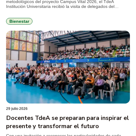
metodológicos del proyecto Campus Vital 2026, el TdeA
Institución Universitaria recibió la visita de delegados del
Ministerio de Educación Nacional (MEN), en el marco del
seguimiento al convenio que busca fortalecer la permanencia
estudiantil y consolidar estrategias de bienestar con enfoque
Bienestar
integral. Durante la jornada, el […]
29 julio 2026
Docentes TdeA se preparan para inspirar el
presente y transformar el futuro
Con una invitación a reconocer las particularidades de cada