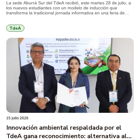
estudiantes
La sede Aburrá Sur del TdeA recibió, este martes 28 de julio, a
los nuevos estudiantes con un modelo de inducción que
transforma la tradicional jornada informativa en una feria de
servicios, diseñada para facilitar el conocimiento de la
institución, resolver inquietudes y acercar a los jóvenes a los
programas y beneficios que encontrarán durante […]
TdeA
15 julio 2026
Innovación ambiental respaldada por el
TdeA gana reconocimiento: alternativa al