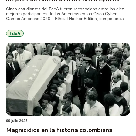
Games 2026
Cinco estudiantes del TdeA fueron reconocidos entre los diez
mejores participantes de las Américas en los Cisco Cyber
Games Americas 2026 – Ethical Hacker Edition, competencia
internacional de Cisco Networking Academy que reunió a más
de 1.000 estudiantes de 21 países en torno a retos de
ciberseguridad, hacking ético y resolución de problemas
TdeA
técnicos. El […]
09 julio 2026
Magnicidios en la historia colombiana