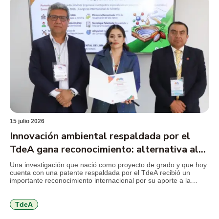
15 julio 2026
Innovación ambiental respaldada por el
TdeA gana reconocimiento: alternativa al
mercurio en la minería
Una investigación que nació como proyecto de grado y que hoy
cuenta con una patente respaldada por el TdeA recibió un
importante reconocimiento internacional por su aporte a la
innovación ambiental. El desarrollo propone sustituir el mercurio
utilizado en la minería de subsistencia por un coagulante
elaborado a partir de la cáscara de cacao, una […]
TdeA