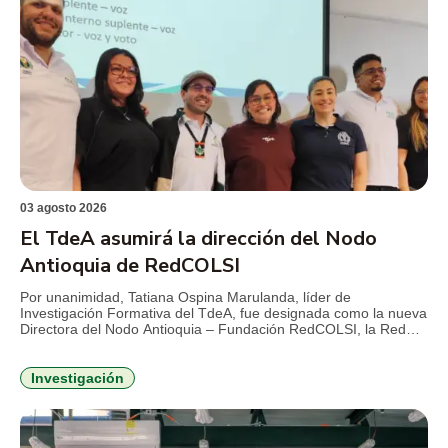
03 agosto 2026
El TdeA asumirá la dirección del Nodo
Antioquia de RedCOLSI
Por unanimidad, Tatiana Ospina Marulanda, líder de
Investigación Formativa del TdeA, fue designada como la nueva
Directora del Nodo Antioquia – Fundación RedCOLSI, la Red
Colombiana de Semilleros de Investigación, para el período
2026-2029. Esta es la primera vez que un profesional de la
Institución Universitaria asume la máxima coordinación
Investigación
estratégica en la región. La […]