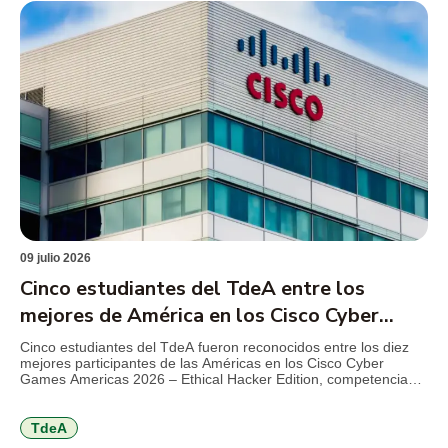
09 julio 2026
Cinco estudiantes del TdeA entre los
mejores de América en los Cisco Cyber
Games 2026
Cinco estudiantes del TdeA fueron reconocidos entre los diez
mejores participantes de las Américas en los Cisco Cyber
Games Americas 2026 – Ethical Hacker Edition, competencia
internacional de Cisco Networking Academy que reunió a más
de 1.000 estudiantes de 21 países en torno a retos de
ciberseguridad, hacking ético y resolución de problemas
TdeA
técnicos. El […]