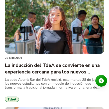
29 julio 2026
La inducción del TdeA se convierte en una
experiencia cercana para los nuevos
estudiantes
La sede Aburrá Sur del TdeA recibió, este martes 28 de julio, a
los nuevos estudiantes con un modelo de inducción que
transforma la tradicional jornada informativa en una feria de
servicios, diseñada para facilitar el conocimiento de la
institución, resolver inquietudes y acercar a los jóvenes a los
programas y beneficios que encontrarán durante […]
TdeA