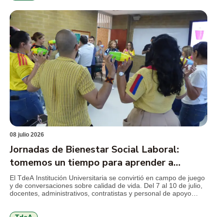
08 julio 2026
Jornadas de Bienestar Social Laboral:
tomemos un tiempo para aprender a
cuidarnos
El TdeA Institución Universitaria se convirtió en campo de juego
y de conversaciones sobre calidad de vida. Del 7 al 10 de julio,
docentes, administrativos, contratistas y personal de apoyo
disfrutan de una programación orientada al autocuidado físico,
mental y emocional, al trabajo en equipo, a la comunicación,
entre otros temas que invitan a volver […]