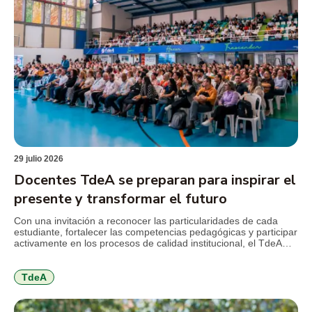
29 julio 2026
Docentes TdeA se preparan para inspirar el
presente y transformar el futuro
Con una invitación a reconocer las particularidades de cada
estudiante, fortalecer las competencias pedagógicas y participar
activamente en los procesos de calidad institucional, el TdeA
realizó la jornada de inducción docente previa al inicio del
segundo semestre académico de 2026. El encuentro reunió a
docentes nuevos y antiguos alrededor de los principales retos
TdeA
que plantea […]