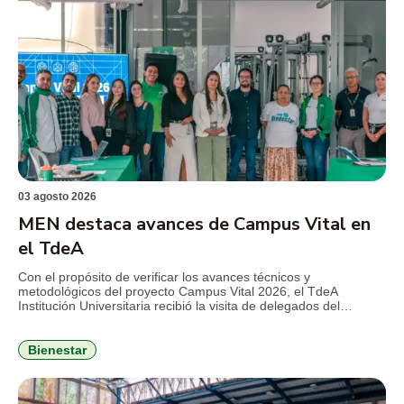
03 agosto 2026
MEN destaca avances de Campus Vital en
el TdeA
Con el propósito de verificar los avances técnicos y
metodológicos del proyecto Campus Vital 2026, el TdeA
Institución Universitaria recibió la visita de delegados del
Ministerio de Educación Nacional (MEN), en el marco del
seguimiento al convenio que busca fortalecer la permanencia
estudiantil y consolidar estrategias de bienestar con enfoque
Bienestar
integral. Durante la jornada, el […]