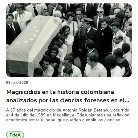
09 julio 2026
Magnicidios en la historia colombiana
analizados por las ciencias forenses en el
TdeA
A 37 años del magnicidio de Antonio Roldán Betancur, ocurrido
el 4 de julio de 1989 en Medellín, el TdeA plantea una reflexión
académica sobre el papel que pueden cumplir las ciencias
forenses en la revisión de crímenes que marcaron la historia
reciente del país y que aún conservan preguntas abiertas para
la justicia, la […]
TdeA