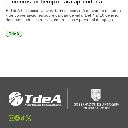
tomemos un tiempo para aprender a
cuidarnos
El TdeA Institución Universitaria se convirtió en campo de juego
y de conversaciones sobre calidad de vida. Del 7 al 10 de julio,
docentes, administrativos, contratistas y personal de apoyo
disfrutan de una programación orientada al autocuidado físico,
mental y emocional, al trabajo en equipo, a la comunicación,
entre otros temas que invitan a volver […]
TdeA