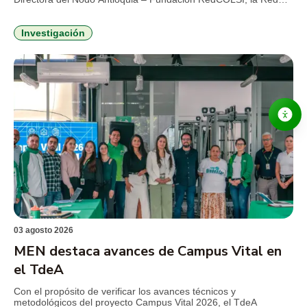
Colombiana de Semilleros de Investigación, para el período
2026-2029. Esta es la primera vez que un profesional de la
Institución Universitaria asume la máxima coordinación
Investigación
estratégica en la región. La […]
03 agosto 2026
MEN destaca avances de Campus Vital en
el TdeA
Con el propósito de verificar los avances técnicos y
metodológicos del proyecto Campus Vital 2026, el TdeA