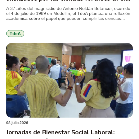
TdeA
A 37 años del magnicidio de Antonio Roldán Betancur, ocurrido
el 4 de julio de 1989 en Medellín, el TdeA plantea una reflexión
académica sobre el papel que pueden cumplir las ciencias
forenses en la revisión de crímenes que marcaron la historia
reciente del país y que aún conservan preguntas abiertas para
la justicia, la […]
TdeA
08 julio 2026
Jornadas de Bienestar Social Laboral: