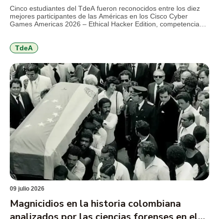
Games 2026
Cinco estudiantes del TdeA fueron reconocidos entre los diez
mejores participantes de las Américas en los Cisco Cyber
Games Americas 2026 – Ethical Hacker Edition, competencia
internacional de Cisco Networking Academy que reunió a más
de 1.000 estudiantes de 21 países en torno a retos de
ciberseguridad, hacking ético y resolución de problemas
TdeA
técnicos. El […]
09 julio 2026
Magnicidios en la historia colombiana
analizados por las ciencias forenses en el