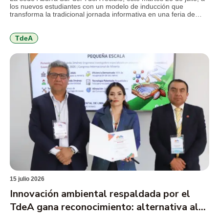
los nuevos estudiantes con un modelo de inducción que
transforma la tradicional jornada informativa en una feria de
servicios, diseñada para facilitar el conocimiento de la
institución, resolver inquietudes y acercar a los jóvenes a los
programas y beneficios que encontrarán durante […]
TdeA
15 julio 2026
Innovación ambiental respaldada por el
TdeA gana reconocimiento: alternativa al