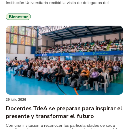
Institución Universitaria recibió la visita de delegados del
Ministerio de Educación Nacional (MEN), en el marco del
seguimiento al convenio que busca fortalecer la permanencia
estudiantil y consolidar estrategias de bienestar con enfoque
Bienestar
integral. Durante la jornada, el […]
29 julio 2026
Docentes TdeA se preparan para inspirar el
presente y transformar el futuro
Con una invitación a reconocer las particularidades de cada