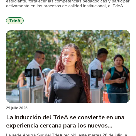
estudiante, fortalecer las competencias pedagógicas y participar
activamente en los procesos de calidad institucional, el TdeA
realizó la jornada de inducción docente previa al inicio del
segundo semestre académico de 2026. El encuentro reunió a
docentes nuevos y antiguos alrededor de los principales retos
TdeA
que plantea […]
29 julio 2026
La inducción del TdeA se convierte en una
experiencia cercana para los nuevos
estudiantes
La sede Aburrá Sur del TdeA recibió, este martes 28 de julio, a