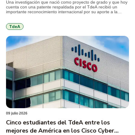
mercurio en la minería
Una investigación que nació como proyecto de grado y que hoy
cuenta con una patente respaldada por el TdeA recibió un
importante reconocimiento internacional por su aporte a la
innovación ambiental. El desarrollo propone sustituir el mercurio
utilizado en la minería de subsistencia por un coagulante
elaborado a partir de la cáscara de cacao, una […]
TdeA
09 julio 2026
Cinco estudiantes del TdeA entre los
mejores de América en los Cisco Cyber