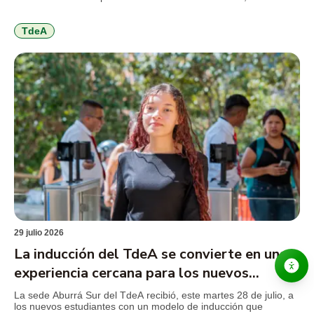
realizó la jornada de inducción docente previa al inicio del
segundo semestre académico de 2026. El encuentro reunió a
docentes nuevos y antiguos alrededor de los principales retos
TdeA
que plantea […]
29 julio 2026
La inducción del TdeA se convierte en una
experiencia cercana para los nuevos
estudiantes
La sede Aburrá Sur del TdeA recibió, este martes 28 de julio, a
los nuevos estudiantes con un modelo de inducción que