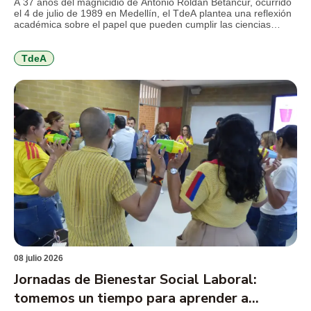
A 37 años del magnicidio de Antonio Roldán Betancur, ocurrido
el 4 de julio de 1989 en Medellín, el TdeA plantea una reflexión
académica sobre el papel que pueden cumplir las ciencias
forenses en la revisión de crímenes que marcaron la historia
reciente del país y que aún conservan preguntas abiertas para
la justicia, la […]
TdeA
08 julio 2026
Jornadas de Bienestar Social Laboral:
tomemos un tiempo para aprender a