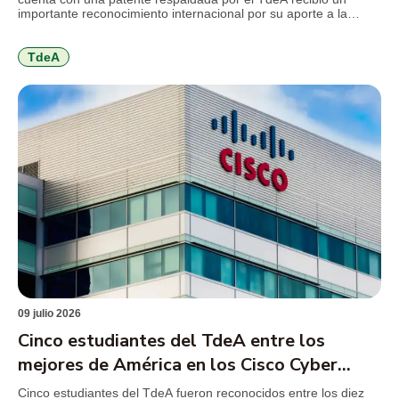
importante reconocimiento internacional por su aporte a la
innovación ambiental. El desarrollo propone sustituir el mercurio
utilizado en la minería de subsistencia por un coagulante
elaborado a partir de la cáscara de cacao, una […]
TdeA
09 julio 2026
Cinco estudiantes del TdeA entre los
mejores de América en los Cisco Cyber
Games 2026
Cinco estudiantes del TdeA fueron reconocidos entre los diez