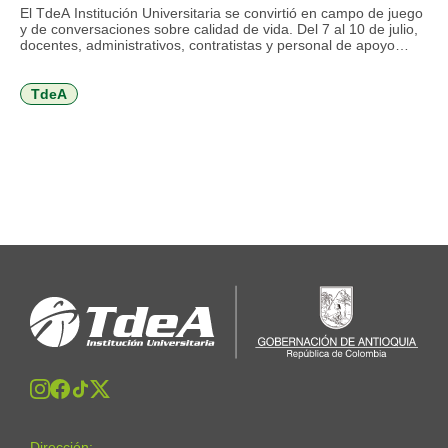
cuidarnos
El TdeA Institución Universitaria se convirtió en campo de juego
y de conversaciones sobre calidad de vida. Del 7 al 10 de julio,
docentes, administrativos, contratistas y personal de apoyo
disfrutan de una programación orientada al autocuidado físico,
mental y emocional, al trabajo en equipo, a la comunicación,
entre otros temas que invitan a volver […]
TdeA
Dirección: