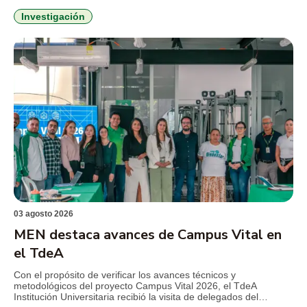
2026-2029. Esta es la primera vez que un profesional de la
Institución Universitaria asume la máxima coordinación
Investigación
estratégica en la región. La […]
03 agosto 2026
MEN destaca avances de Campus Vital en
el TdeA
Con el propósito de verificar los avances técnicos y
metodológicos del proyecto Campus Vital 2026, el TdeA
Institución Universitaria recibió la visita de delegados del