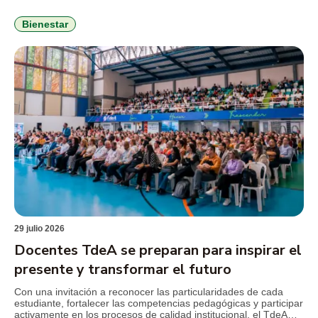
Ministerio de Educación Nacional (MEN), en el marco del
seguimiento al convenio que busca fortalecer la permanencia
estudiantil y consolidar estrategias de bienestar con enfoque
Bienestar
integral. Durante la jornada, el […]
29 julio 2026
Docentes TdeA se preparan para inspirar el
presente y transformar el futuro
Con una invitación a reconocer las particularidades de cada
estudiante, fortalecer las competencias pedagógicas y participar
activamente en los procesos de calidad institucional, el TdeA