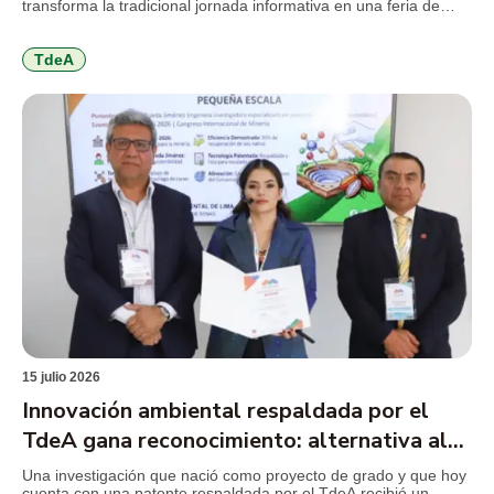
transforma la tradicional jornada informativa en una feria de
servicios, diseñada para facilitar el conocimiento de la
institución, resolver inquietudes y acercar a los jóvenes a los
programas y beneficios que encontrarán durante […]
TdeA
15 julio 2026
Innovación ambiental respaldada por el
TdeA gana reconocimiento: alternativa al
mercurio en la minería
Una investigación que nació como proyecto de grado y que hoy
cuenta con una patente respaldada por el TdeA recibió un