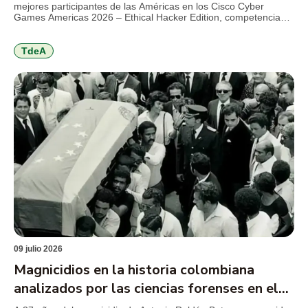
mejores participantes de las Américas en los Cisco Cyber
Games Americas 2026 – Ethical Hacker Edition, competencia
internacional de Cisco Networking Academy que reunió a más
de 1.000 estudiantes de 21 países en torno a retos de
ciberseguridad, hacking ético y resolución de problemas
TdeA
técnicos. El […]
09 julio 2026
Magnicidios en la historia colombiana
analizados por las ciencias forenses en el
TdeA