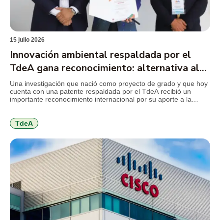
15 julio 2026
Innovación ambiental respaldada por el
TdeA gana reconocimiento: alternativa al
mercurio en la minería
Una investigación que nació como proyecto de grado y que hoy
cuenta con una patente respaldada por el TdeA recibió un
importante reconocimiento internacional por su aporte a la
innovación ambiental. El desarrollo propone sustituir el mercurio
utilizado en la minería de subsistencia por un coagulante
elaborado a partir de la cáscara de cacao, una […]
TdeA