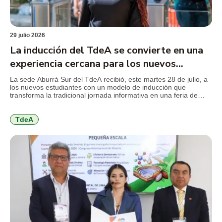
29 julio 2026
La inducción del TdeA se convierte en una
experiencia cercana para los nuevos
estudiantes
La sede Aburrá Sur del TdeA recibió, este martes 28 de julio, a
los nuevos estudiantes con un modelo de inducción que
transforma la tradicional jornada informativa en una feria de
servicios, diseñada para facilitar el conocimiento de la
institución, resolver inquietudes y acercar a los jóvenes a los
programas y beneficios que encontrarán durante […]
TdeA