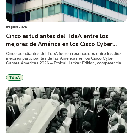
09 julio 2026
Cinco estudiantes del TdeA entre los
mejores de América en los Cisco Cyber
Games 2026
Cinco estudiantes del TdeA fueron reconocidos entre los diez
mejores participantes de las Américas en los Cisco Cyber
Games Americas 2026 – Ethical Hacker Edition, competencia
internacional de Cisco Networking Academy que reunió a más
de 1.000 estudiantes de 21 países en torno a retos de
ciberseguridad, hacking ético y resolución de problemas
TdeA
técnicos. El […]