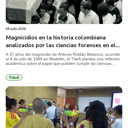
09 julio 2026
Magnicidios en la historia colombiana
analizados por las ciencias forenses en el
TdeA
A 37 años del magnicidio de Antonio Roldán Betancur, ocurrido
el 4 de julio de 1989 en Medellín, el TdeA plantea una reflexión
académica sobre el papel que pueden cumplir las ciencias
forenses en la revisión de crímenes que marcaron la historia
reciente del país y que aún conservan preguntas abiertas para
la justicia, la […]
TdeA