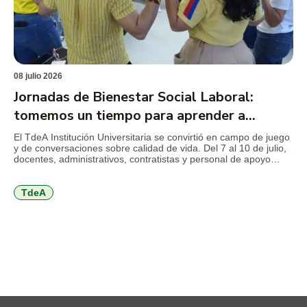
08 julio 2026
Jornadas de Bienestar Social Laboral:
tomemos un tiempo para aprender a
cuidarnos
El TdeA Institución Universitaria se convirtió en campo de juego
y de conversaciones sobre calidad de vida. Del 7 al 10 de julio,
docentes, administrativos, contratistas y personal de apoyo
disfrutan de una programación orientada al autocuidado físico,
mental y emocional, al trabajo en equipo, a la comunicación,
entre otros temas que invitan a volver […]
TdeA