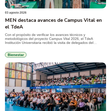
03 agosto 2026
MEN destaca avances de Campus Vital en
el TdeA
Con el propósito de verificar los avances técnicos y
metodológicos del proyecto Campus Vital 2026, el TdeA
Institución Universitaria recibió la visita de delegados del
Ministerio de Educación Nacional (MEN), en el marco del
seguimiento al convenio que busca fortalecer la permanencia
estudiantil y consolidar estrategias de bienestar con enfoque
Bienestar
integral. Durante la jornada, el […]