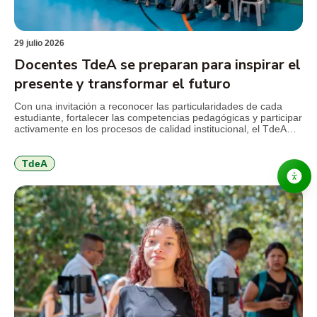
29 julio 2026
Docentes TdeA se preparan para inspirar el
presente y transformar el futuro
Con una invitación a reconocer las particularidades de cada
estudiante, fortalecer las competencias pedagógicas y participar
activamente en los procesos de calidad institucional, el TdeA
realizó la jornada de inducción docente previa al inicio del
segundo semestre académico de 2026. El encuentro reunió a
docentes nuevos y antiguos alrededor de los principales retos
TdeA
que plantea […]