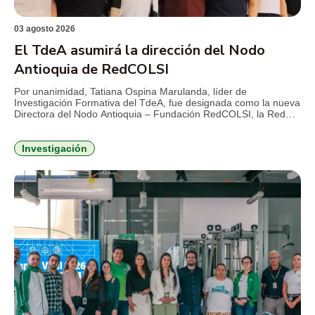
03 agosto 2026
El TdeA asumirá la dirección del Nodo
Antioquia de RedCOLSI
Por unanimidad, Tatiana Ospina Marulanda, líder de
Investigación Formativa del TdeA, fue designada como la nueva
Directora del Nodo Antioquia – Fundación RedCOLSI, la Red
Colombiana de Semilleros de Investigación, para el período
2026-2029. Esta es la primera vez que un profesional de la
Institución Universitaria asume la máxima coordinación
Investigación
estratégica en la región. La […]