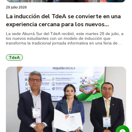
29 julio 2026
La inducción del TdeA se convierte en una
experiencia cercana para los nuevos
estudiantes
La sede Aburrá Sur del TdeA recibió, este martes 28 de julio, a
los nuevos estudiantes con un modelo de inducción que
transforma la tradicional jornada informativa en una feria de
servicios, diseñada para facilitar el conocimiento de la
institución, resolver inquietudes y acercar a los jóvenes a los
programas y beneficios que encontrarán durante […]
TdeA