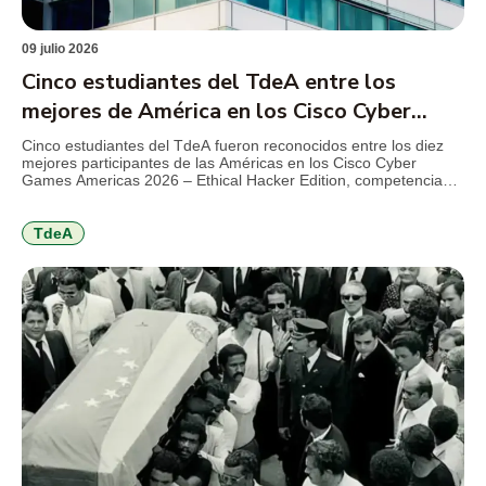
09 julio 2026
Cinco estudiantes del TdeA entre los
mejores de América en los Cisco Cyber
Games 2026
Cinco estudiantes del TdeA fueron reconocidos entre los diez
mejores participantes de las Américas en los Cisco Cyber
Games Americas 2026 – Ethical Hacker Edition, competencia
internacional de Cisco Networking Academy que reunió a más
de 1.000 estudiantes de 21 países en torno a retos de
ciberseguridad, hacking ético y resolución de problemas
TdeA
técnicos. El […]