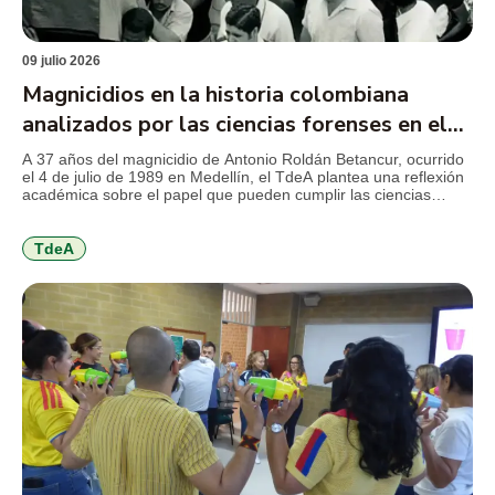
09 julio 2026
Magnicidios en la historia colombiana
analizados por las ciencias forenses en el
TdeA
A 37 años del magnicidio de Antonio Roldán Betancur, ocurrido
el 4 de julio de 1989 en Medellín, el TdeA plantea una reflexión
académica sobre el papel que pueden cumplir las ciencias
forenses en la revisión de crímenes que marcaron la historia
reciente del país y que aún conservan preguntas abiertas para
la justicia, la […]
TdeA