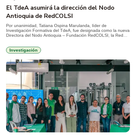
El TdeA asumirá la dirección del Nodo
Antioquia de RedCOLSI
Por unanimidad, Tatiana Ospina Marulanda, líder de
Investigación Formativa del TdeA, fue designada como la nueva
Directora del Nodo Antioquia – Fundación RedCOLSI, la Red
Colombiana de Semilleros de Investigación, para el período
2026-2029. Esta es la primera vez que un profesional de la
Institución Universitaria asume la máxima coordinación
Investigación
estratégica en la región. La […]