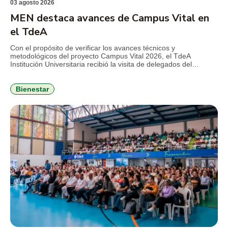
03 agosto 2026
MEN destaca avances de Campus Vital en
el TdeA
Con el propósito de verificar los avances técnicos y
metodológicos del proyecto Campus Vital 2026, el TdeA
Institución Universitaria recibió la visita de delegados del
Ministerio de Educación Nacional (MEN), en el marco del
seguimiento al convenio que busca fortalecer la permanencia
estudiantil y consolidar estrategias de bienestar con enfoque
Bienestar
integral. Durante la jornada, el […]