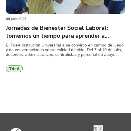
08 julio 2026
Jornadas de Bienestar Social Laboral:
tomemos un tiempo para aprender a
cuidarnos
El TdeA Institución Universitaria se convirtió en campo de juego
y de conversaciones sobre calidad de vida. Del 7 al 10 de julio,
docentes, administrativos, contratistas y personal de apoyo
disfrutan de una programación orientada al autocuidado físico,
mental y emocional, al trabajo en equipo, a la comunicación,
entre otros temas que invitan a volver […]
TdeA