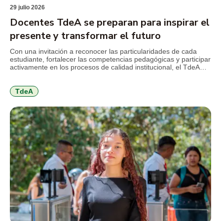
29 julio 2026
Docentes TdeA se preparan para inspirar el
presente y transformar el futuro
Con una invitación a reconocer las particularidades de cada
estudiante, fortalecer las competencias pedagógicas y participar
activamente en los procesos de calidad institucional, el TdeA
realizó la jornada de inducción docente previa al inicio del
segundo semestre académico de 2026. El encuentro reunió a
docentes nuevos y antiguos alrededor de los principales retos
TdeA
que plantea […]