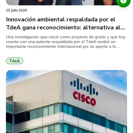
15 julio 2026
Innovación ambiental respaldada por el
TdeA gana reconocimiento: alternativa al
mercurio en la minería
Una investigación que nació como proyecto de grado y que hoy
cuenta con una patente respaldada por el TdeA recibió un
importante reconocimiento internacional por su aporte a la
innovación ambiental. El desarrollo propone sustituir el mercurio
utilizado en la minería de subsistencia por un coagulante
elaborado a partir de la cáscara de cacao, una […]
TdeA