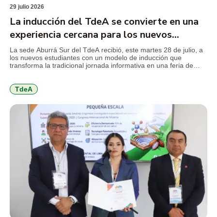
29 julio 2026
La inducción del TdeA se convierte en una
experiencia cercana para los nuevos
estudiantes
La sede Aburrá Sur del TdeA recibió, este martes 28 de julio, a
los nuevos estudiantes con un modelo de inducción que
transforma la tradicional jornada informativa en una feria de
servicios, diseñada para facilitar el conocimiento de la
institución, resolver inquietudes y acercar a los jóvenes a los
programas y beneficios que encontrarán durante […]
TdeA