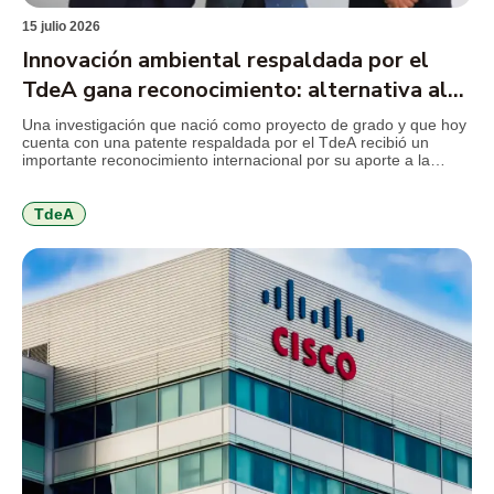
15 julio 2026
Innovación ambiental respaldada por el
TdeA gana reconocimiento: alternativa al
mercurio en la minería
Una investigación que nació como proyecto de grado y que hoy
cuenta con una patente respaldada por el TdeA recibió un
importante reconocimiento internacional por su aporte a la
innovación ambiental. El desarrollo propone sustituir el mercurio
utilizado en la minería de subsistencia por un coagulante
elaborado a partir de la cáscara de cacao, una […]
TdeA