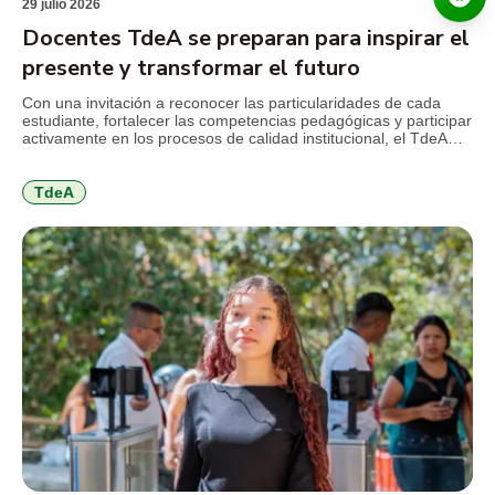
29 julio 2026
Docentes TdeA se preparan para inspirar el
presente y transformar el futuro
Con una invitación a reconocer las particularidades de cada
estudiante, fortalecer las competencias pedagógicas y participar
activamente en los procesos de calidad institucional, el TdeA
realizó la jornada de inducción docente previa al inicio del
segundo semestre académico de 2026. El encuentro reunió a
docentes nuevos y antiguos alrededor de los principales retos
TdeA
que plantea […]