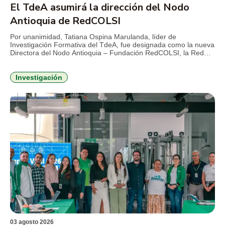
El TdeA asumirá la dirección del Nodo
Antioquia de RedCOLSI
Por unanimidad, Tatiana Ospina Marulanda, líder de
Investigación Formativa del TdeA, fue designada como la nueva
Directora del Nodo Antioquia – Fundación RedCOLSI, la Red
Colombiana de Semilleros de Investigación, para el período
2026-2029. Esta es la primera vez que un profesional de la
Institución Universitaria asume la máxima coordinación
Investigación
estratégica en la región. La […]
03 agosto 2026