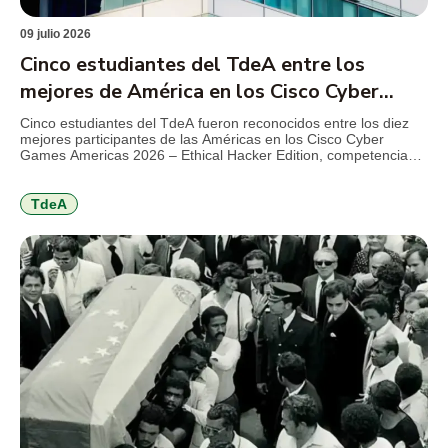
09 julio 2026
Cinco estudiantes del TdeA entre los
mejores de América en los Cisco Cyber
Games 2026
Cinco estudiantes del TdeA fueron reconocidos entre los diez
mejores participantes de las Américas en los Cisco Cyber
Games Americas 2026 – Ethical Hacker Edition, competencia
internacional de Cisco Networking Academy que reunió a más
de 1.000 estudiantes de 21 países en torno a retos de
ciberseguridad, hacking ético y resolución de problemas
TdeA
técnicos. El […]