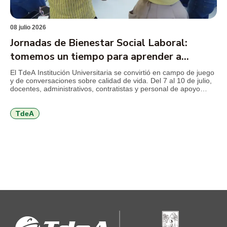
08 julio 2026
Jornadas de Bienestar Social Laboral:
tomemos un tiempo para aprender a
cuidarnos
El TdeA Institución Universitaria se convirtió en campo de juego
y de conversaciones sobre calidad de vida. Del 7 al 10 de julio,
docentes, administrativos, contratistas y personal de apoyo
disfrutan de una programación orientada al autocuidado físico,
mental y emocional, al trabajo en equipo, a la comunicación,
entre otros temas que invitan a volver […]
TdeA