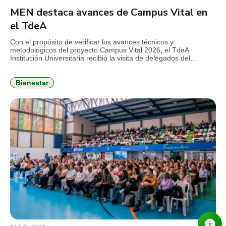
MEN destaca avances de Campus Vital en
el TdeA
Con el propósito de verificar los avances técnicos y
metodológicos del proyecto Campus Vital 2026, el TdeA
Institución Universitaria recibió la visita de delegados del
Ministerio de Educación Nacional (MEN), en el marco del
seguimiento al convenio que busca fortalecer la permanencia
estudiantil y consolidar estrategias de bienestar con enfoque
Bienestar
integral. Durante la jornada, el […]