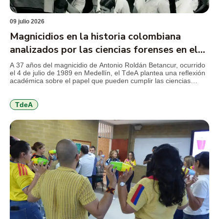
09 julio 2026
Magnicidios en la historia colombiana
analizados por las ciencias forenses en el
TdeA
A 37 años del magnicidio de Antonio Roldán Betancur, ocurrido
el 4 de julio de 1989 en Medellín, el TdeA plantea una reflexión
académica sobre el papel que pueden cumplir las ciencias
forenses en la revisión de crímenes que marcaron la historia
reciente del país y que aún conservan preguntas abiertas para
la justicia, la […]
TdeA