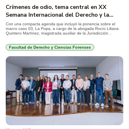
Crímenes de odio, tema central en XX
Semana Internacional del Derecho y la
Criminalística
Con una compacta agenda que incluyó la ponencia sobre el
macro caso 03, La Popa, a cargo de la abogada Rocío Liliana
Quintero Martínez, magistrada auxiliar de la Jurisdicción
Especial para la Paz -JEP-, se dio inicio a la vigésima Semana
Internacional del Derecho y la Criminalística en el TdeA, que
este año tiene como […]
Facultad de Derecho y Ciencias Forenses