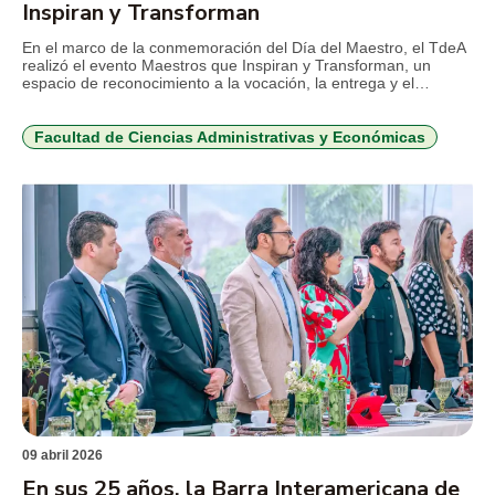
Inspiran y Transforman
En el marco de la conmemoración del Día del Maestro, el TdeA
realizó el evento Maestros que Inspiran y Transforman, un
espacio de reconocimiento a la vocación, la entrega y el
impacto de los docentes de la Institución en los procesos
académicos, investigativos y humanos que transforman vidas y
territorios. El encuentro, realizado en el […]
Facultad de Ciencias Administrativas y Económicas
09 abril 2026
En sus 25 años, la Barra Interamericana de