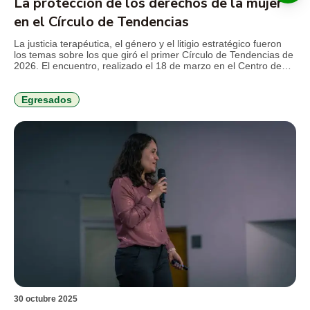
La protección de los derechos de la mujer
en el Círculo de Tendencias
La justicia terapéutica, el género y el litigio estratégico fueron
los temas sobre los que giró el primer Círculo de Tendencias de
2026. El encuentro, realizado el 18 de marzo en el Centro de
Emprendimiento, Transferencia e Innovación (CETI), contó con
la ponencia principal de la decana de la Facultad de Derecho y
Ciencias Forenses […]
Egresados
30 octubre 2025