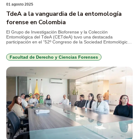
01 agosto 2025
TdeA a la vanguardia de la entomología
forense en Colombia
El Grupo de Investigación Bioforense y la Colección
Entomológica del TdeA (CETdeA) tuvo una destacada
participación en el “52º Congreso de la Sociedad Entomológica
Colombiana (SOCOLEN)”, que se realizó recientemente en
Santa Marta. Con un total de 10 trabajos presentados, que
incluyeron charlas magistrales, ponencias y posters, el grupo
Facultad de Derecho y Ciencias Forenses
evidenció la innovación y relevancia de sus investigaciones, […]