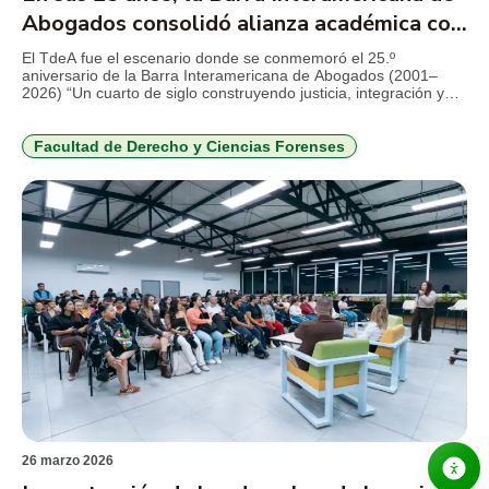
Abogados consolidó alianza académica con
el TdeA
El TdeA fue el escenario donde se conmemoró el 25.º
aniversario de la Barra Interamericana de Abogados (2001–
2026) “Un cuarto de siglo construyendo justicia, integración y
futuro jurídico en América Latina”. El encuentro reunió, entre el
7 y 9 de abril, a representantes de México y Guatemala,
docentes, directivos y estudiantes de la Facultad de […]
Facultad de Derecho y Ciencias Forenses
26 marzo 2026