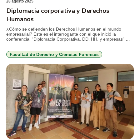
28 agosto 2025
Diplomacia corporativa y Derechos
Humanos
¿Cómo se defienden los Derechos Humanos en el mundo
empresarial? Este es el interrogante con el que inició la
conferencia: “Diplomacia Corporativa, DD. HH. y empresas”,
organizada por la Facultad de Derecho y Ciencias Forenses del
TdeA y dictada por la abogada Érika Torregrossa Acuña,
reconocida jurista en el tema, quien, en la actualidad, se […]
Facultad de Derecho y Ciencias Forenses