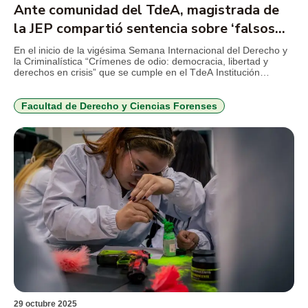
Ante comunidad del TdeA, magistrada de
la JEP compartió sentencia sobre ‘falsos
positivos’ en contra de pueblos étnicos del
En el inicio de la vigésima Semana Internacional del Derecho y
la Criminalística “Crímenes de odio: democracia, libertad y
Caribe colombiano
derechos en crisis” que se cumple en el TdeA Institución
Universitaria, la magistrada auxiliar de la Jurisdicción Especial
para la Paz -JEP-, Rocío Liliana Quintero Martínez, compartió
detalles acerca del macro caso 03, que compromete a […]
Facultad de Derecho y Ciencias Forenses
29 octubre 2025