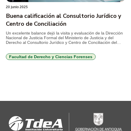
20 junio 2025
Buena calificación al Consultorio Jurídico y
Centro de Conciliación
Un excelente balance dejó la visita y evaluación de la Dirección
Nacional de Justicia Formal del Ministerio de Justicia y del
Derecho al Consultorio Jurídico y Centro de Conciliación del
TdeA “Sofía Medina de López”. En el marco del día del
abogado que se conmemora, 22 de junio en Colombia, el rector
del TdeA Institución […]
Facultad de Derecho y Ciencias Forenses