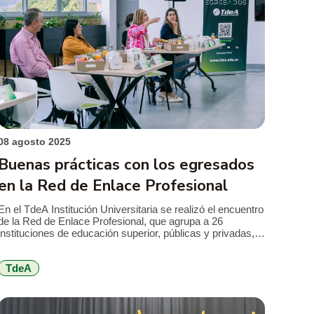
08 agosto 2025
Buenas prácticas con los egresados
en la Red de Enlace Profesional
En el TdeA Institución Universitaria se realizó el encuentro
de la Red de Enlace Profesional, que agrupa a 26
instituciones de educación superior, públicas y privadas,
de Antioquia. Este evento es pensado para consolidar
acciones, programas, planes y proyectos que apoyen el
TdeA
quehacer de las oficinas de egresados, especialmente en
materia de inserción laboral. El […]