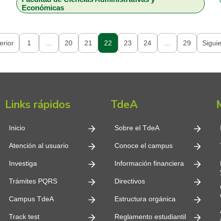
Económicas
Acreditación de Escuelas y Programas […]
erior
1
…
20
21
22
23
24
…
29
Sigui
Links rápidos
TdeA
Inicio
Sobre el TdeA
Atención al usuario
Conoce el campus
Investiga
Información financiera
Trámites PQRS
Directivos
Campus TdeA
Estructura orgánica
Track test
Reglamento estudiantil