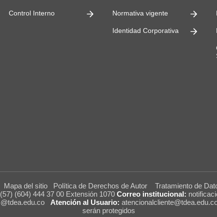
Control Interno
Normativa vigente
Identidad Corporativa
A
Mapa del sitio
Política de Derechos de Autor
Tratamiento de Dat
(57) (604) 444 37 00 Extensión 1070
Correo institucional:
notificac
es@tdea.edu.co
Atención al Usuario:
atencionalcliente@tdea.edu.c
serán protegidos