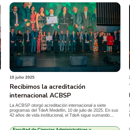
de residuos agroindustriales de […]
10 julio 2025
Recibimos la acreditación
internacional ACBSP
La ACBSP otorgó acreditación internacional a siete
programas del TdeA Medellín, 10 de julio de 2025. En sus
42 años de vida institucional, el TdeA sigue sumando
hitos. Tras cumplir todas las etapas de valoración,
verificación y calificación, la institución universitaria obtuvo
Facultad de Ciencias Administrativas y
la acreditación internacional por parte del Consejo de