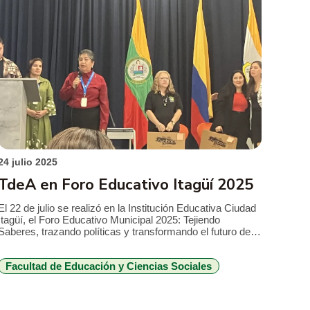
24 julio 2025
TdeA en Foro Educativo Itagüí 2025
El 22 de julio se realizó en la Institución Educativa Ciudad
Itagüí, el Foro Educativo Municipal 2025: Tejiendo
Saberes, trazando políticas y transformando el futuro de la
educación. El alcalde de Itagüí, en el acto inaugural,
reconoció el compromiso de directivos y docentes por
Facultad de Educación y Ciencias Sociales
mantener y mejorar las diferentes innovaciones
educativas a las cuales se […]