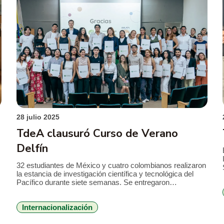
28 julio 2025
TdeA clausuró Curso de Verano
Delfín
32 estudiantes de México y cuatro colombianos realizaron
la estancia de investigación científica y tecnológica del
Pacífico durante siete semanas. Se entregaron
microtitulaciones en Derecho Penal y Posconflicto e
s
identificación Humana de la Facultad de Derecho y
Internacionalización
Ciencias Forenses y cuatro certificaciones por la
participación en proyectos orientados a la transformación