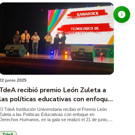
22 junio 2025
TdeA recibió premio León Zuleta a
las políticas educativas con enfoque
en DDHH
El TdeA Institución Universitaria recibió el Premio León
Zuleta a las Políticas Educativas con enfoque en
Derechos Humanos, en la gala se realizó el 21 de junio,
en el Teatro Pablo Tobón, con el mensaje: “La vida es de
colores: reconoce cada historia, respeta cada tono,
TdeA
protege cada voz”. “El territorio se transforma cuando se