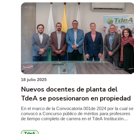
relevancia de sus investigaciones, […]
18 julio 2025
Nuevos docentes de planta del
TdeA se posesionaron en propiedad
En el marco de la Convocatoria 001de 2024 por la cual se
convocó a Concurso público de méritos para profesores
de tiempo completo de carrera en el TdeA Institución
Universitaria y, concluida la etapa de evaluación del
periodo de prueba, tomaron posesión cinco docentes
TdeA
adscritos a las unidades académicas. El rector, Leonardo