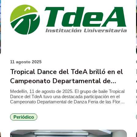
ultades
11 agosto 2025
Tropical Dance del TdeA brilló en el
Campeonato Departamental de
Danza Feria de las Flores 2025
Medellín, 11 de agosto de 2025. El grupo de baile Tropical
Dance del TdeA tuvo una destacada participación en el
Campeonato Departamental de Danza Feria de las Flores
2025, organizado por Medellín Contest y apoyado por la
Alcaldía de Medellín. El evento se llevó a cabo en uno de
Periódico
los tablados de las fiestas, ubicado […]