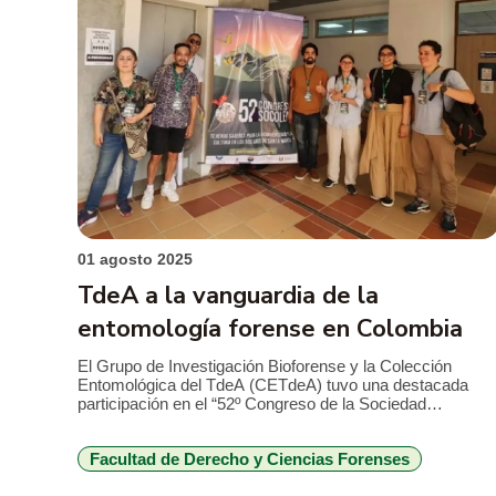
01 agosto 2025
TdeA a la vanguardia de la
entomología forense en Colombia
El Grupo de Investigación Bioforense y la Colección
Entomológica del TdeA (CETdeA) tuvo una destacada
participación en el “52º Congreso de la Sociedad
Entomológica Colombiana (SOCOLEN)”, que se realizó
recientemente en Santa Marta. Con un total de 10 trabajo
Facultad de Derecho y Ciencias Forenses
presentados, que incluyeron charlas magistrales,
ponencias y posters, el grupo evidenció la innovación y