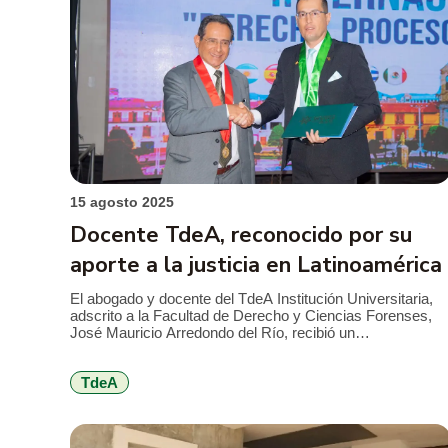
Fac
15 agosto 2025
Docente TdeA, reconocido por su
aporte a la justicia en Latinoamérica
El abogado y docente del TdeA Institución Universitaria,
adscrito a la Facultad de Derecho y Ciencias Forenses,
José Mauricio Arredondo del Río, recibió un
reconocimiento por parte de la Corte Superior de Justicia
de Junín, del Perú, y fue incorporado como miembro
TdeA
honorario del Ilustre Colegio de Abogados de Junín. Este
hecho meritorio tuvo lugar […]