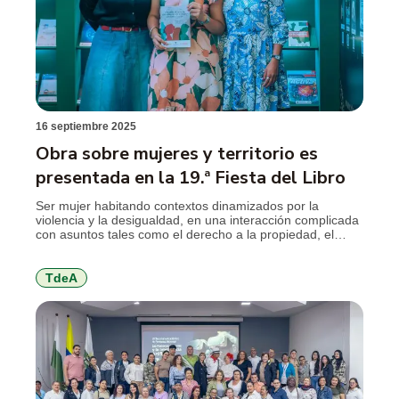
16 septiembre 2025
Obra sobre mujeres y territorio es
presentada en la 19.ª Fiesta del Libro
Ser mujer habitando contextos dinamizados por la
violencia y la desigualdad, en una interacción complicada
con asuntos tales como el derecho a la propiedad, el
turismo tradicionalmente masculinizado y sexualizado, el
patrimonio ambiental y la construcción de paz, son temas
objeto de una investigación multidisciplinar que duró dos
TdeA
años y que dio como resultado el […]