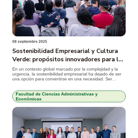
08 septiembre 2025
Sostenibilidad Empresarial y Cultura
Verde: propósitos innovadores para la
vida
En un contexto global marcado por la complejidad y la
urgencia, la sostenibilidad empresarial ha dejado de ser
una opción para convertirse en una necesidad. Ser
sostenible o incorporar sus atributos es posible incluso
con recursos limitados. Esto quedó claro en la tercera
edición del Simposio de Sostenibilidad Empresarial y
Facultad de Ciencias Administrativas y
Cultura Verde, realizado en el Centro de […]
Económicas