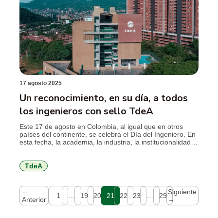
17 agosto 2025
Un reconocimiento, en su día, a todos
los ingenieros con sello TdeA
Este 17 de agosto en Colombia, al igual que en otros
países del continente, se celebra el Día del Ingeniero. En
esta fecha, la academia, la industria, la institucionalidad y
en general la sociedad reconocen el desempeño de
aquellos profesionales, que, a través de modelos
científicos, innovadores y criterio ético contribuyen al
TdeA
desarrollo de las […]
←
Siguiente
1
…
19
20
21
22
23
…
29
Anterior
→