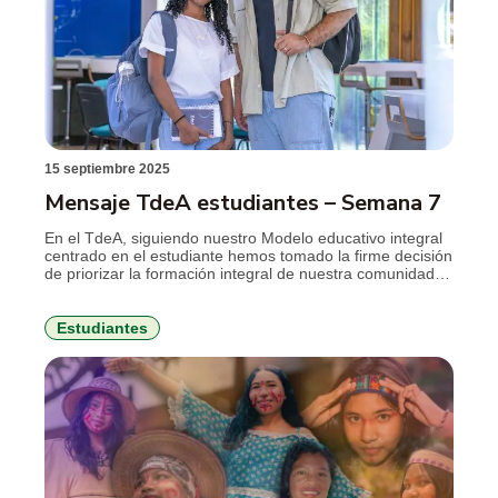
15 septiembre 2025
Mensaje TdeA estudiantes – Semana 7
En el TdeA, siguiendo nuestro Modelo educativo integral
centrado en el estudiante hemos tomado la firme decisión
de priorizar la formación integral de nuestra comunidad
estudiantil para enfrentar un futuro próximo. En este
enfoque, promovemos la conexión entre los
conocimientos disciplinares y las competencias
Estudiantes
esenciales para el siglo XXI. Nuestra meta es cultivar
aprendizajes que […]