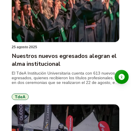
25 agosto 2025
Nuestros nuevos egresados alegran el
alma institucional
El TdeA Institución Universitaria cuenta con 613 nuevos
egresados, quienes recibieron los títulos profesionales,
en dos ceremonias que se realizaron el 22 de agosto, en
el Teatro Metropolitano. Historias de vida que hacer parte
de la misión institucional de formar personas
comprometidas con el desarrollo del departamento y del
TdeA
país, que se narran en dos […]