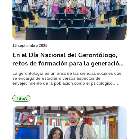
15 septiembre 2025
En el Día Nacional del Gerontólogo,
retos de formación para la generación
plateada
La gerontología es un área de las ciencias sociales que
se encarga de estudiar diversos aspectos del
envejecimiento de la población como el psicológico,
social, económico y cultural. Cada 15 de septiembre, se
celebra en Colombia el Día Nacional del Gerontólogo,
una fecha que resalta la labor de los profesionales
TdeA
encargados de apoyar y acompañar […]