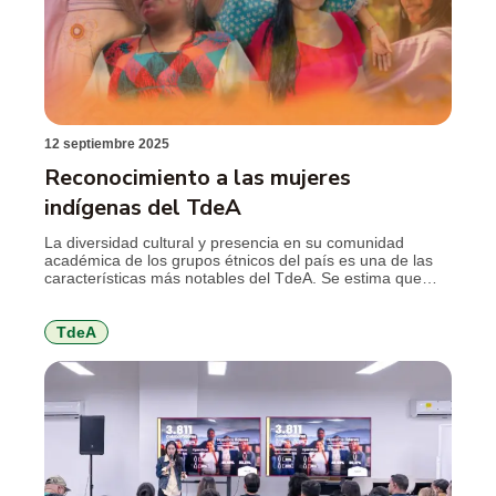
12 septiembre 2025
Reconocimiento a las mujeres
indígenas del TdeA
La diversidad cultural y presencia en su comunidad
académica de los grupos étnicos del país es una de las
características más notables del TdeA. Se estima que
actualmente la institución cuenta con cerca de 400
estudiantes indígenas de, al menos, 24 comunidades de
diferentes territorios de Colombia. De ese total, alrededor
TdeA
del 70 % corresponde […]