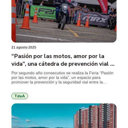
21 agosto 2025
“Pasión por las motos, amor por la
vida”, una cátedra de prevención vial en
el TdeA
Por segundo año consecutivo se realiza la Feria “Pasión
por las motos, amor por la vida”, un espacio para
promover la prevención y la seguridad vial entre la
comunidad académica del TdeA. La seguridad,
compromiso y prevención de los actores viales, en
especial de los motociclistas, es una cátedra que gana
TdeA
espacio entre los integrantes […]