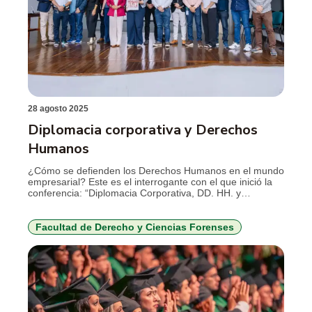
28 agosto 2025
Diplomacia corporativa y Derechos
Humanos
¿Cómo se defienden los Derechos Humanos en el mundo
empresarial? Este es el interrogante con el que inició la
conferencia: “Diplomacia Corporativa, DD. HH. y
empresas”, organizada por la Facultad de Derecho y
Ciencias Forenses del TdeA y dictada por la abogada
Érika Torregrossa Acuña, reconocida jurista en el tema,
Facultad de Derecho y Ciencias Forenses
quien, en la actualidad, se […]