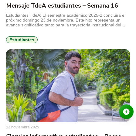
Mensaje TdeA estudiantes – Semana 16
Estudiantes TdeA: El semestre académico 2025-2 concluirá el
próximo domingo 23 de noviembre. Este hito representa un
avance significativo tanto para la trayectoria institucional del
TdeA como para el progreso personal y la consolidación de los
proyectos de vida de nuestros estudiantes. Destacamos su
compromiso, el sentido de pertenencia y la participación en
Estudiantes
procesos fundamentales […]
12 noviembre 2025