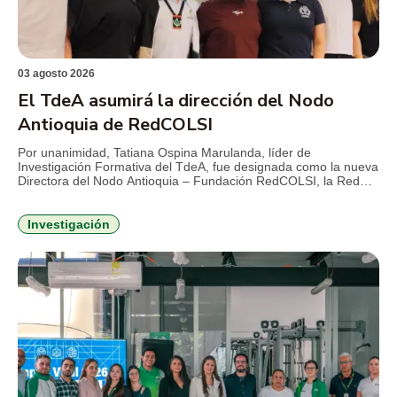
03 agosto 2026
El TdeA asumirá la dirección del Nodo
Antioquia de RedCOLSI
Por unanimidad, Tatiana Ospina Marulanda, líder de
Investigación Formativa del TdeA, fue designada como la nueva
Directora del Nodo Antioquia – Fundación RedCOLSI, la Red
Colombiana de Semilleros de Investigación, para el período
2026-2029. Esta es la primera vez que un profesional de la
Institución Universitaria asume la máxima coordinación
Investigación
estratégica en la región. La […]