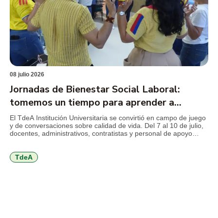
08 julio 2026
Jornadas de Bienestar Social Laboral:
tomemos un tiempo para aprender a
cuidarnos
El TdeA Institución Universitaria se convirtió en campo de juego
y de conversaciones sobre calidad de vida. Del 7 al 10 de julio,
docentes, administrativos, contratistas y personal de apoyo
disfrutan de una programación orientada al autocuidado físico,
mental y emocional, al trabajo en equipo, a la comunicación,
entre otros temas que invitan a volver […]
TdeA