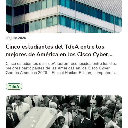
09 julio 2026
Cinco estudiantes del TdeA entre los
mejores de América en los Cisco Cyber
Games 2026
Cinco estudiantes del TdeA fueron reconocidos entre los diez
mejores participantes de las Américas en los Cisco Cyber
Games Americas 2026 – Ethical Hacker Edition, competencia
internacional de Cisco Networking Academy que reunió a más
de 1.000 estudiantes de 21 países en torno a retos de
ciberseguridad, hacking ético y resolución de problemas
TdeA
técnicos. El […]