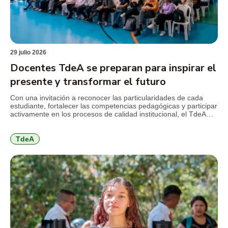
29 julio 2026
Docentes TdeA se preparan para inspirar el
presente y transformar el futuro
Con una invitación a reconocer las particularidades de cada
estudiante, fortalecer las competencias pedagógicas y participar
activamente en los procesos de calidad institucional, el TdeA
realizó la jornada de inducción docente previa al inicio del
segundo semestre académico de 2026. El encuentro reunió a
docentes nuevos y antiguos alrededor de los principales retos
TdeA
que plantea […]