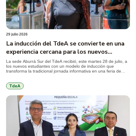
29 julio 2026
La inducción del TdeA se convierte en una
experiencia cercana para los nuevos
estudiantes
La sede Aburrá Sur del TdeA recibió, este martes 28 de julio, a
los nuevos estudiantes con un modelo de inducción que
transforma la tradicional jornada informativa en una feria de
servicios, diseñada para facilitar el conocimiento de la
institución, resolver inquietudes y acercar a los jóvenes a los
programas y beneficios que encontrarán durante […]
TdeA