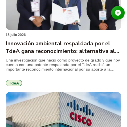
15 julio 2026
Innovación ambiental respaldada por el
TdeA gana reconocimiento: alternativa al
mercurio en la minería
Una investigación que nació como proyecto de grado y que hoy
cuenta con una patente respaldada por el TdeA recibió un
importante reconocimiento internacional por su aporte a la
innovación ambiental. El desarrollo propone sustituir el mercurio
utilizado en la minería de subsistencia por un coagulante
elaborado a partir de la cáscara de cacao, una […]
TdeA