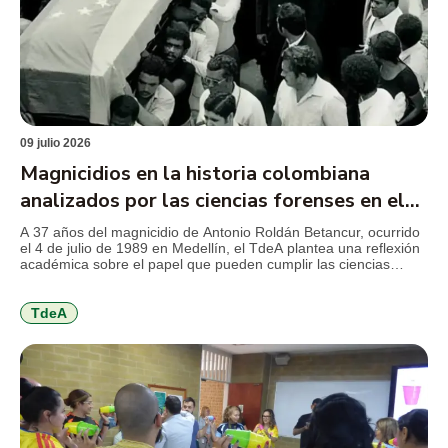
09 julio 2026
Magnicidios en la historia colombiana
analizados por las ciencias forenses en el
TdeA
A 37 años del magnicidio de Antonio Roldán Betancur, ocurrido
el 4 de julio de 1989 en Medellín, el TdeA plantea una reflexión
académica sobre el papel que pueden cumplir las ciencias
forenses en la revisión de crímenes que marcaron la historia
reciente del país y que aún conservan preguntas abiertas para
la justicia, la […]
TdeA