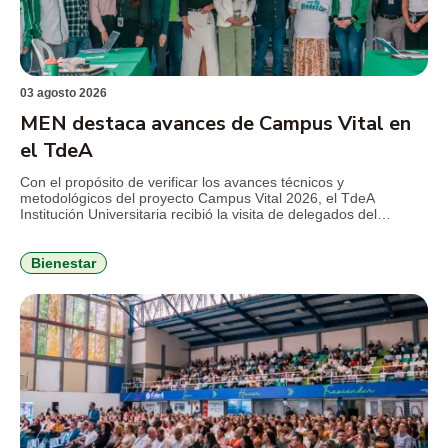
03 agosto 2026
MEN destaca avances de Campus Vital en
el TdeA
Con el propósito de verificar los avances técnicos y
metodológicos del proyecto Campus Vital 2026, el TdeA
Institución Universitaria recibió la visita de delegados del
Ministerio de Educación Nacional (MEN), en el marco del
seguimiento al convenio que busca fortalecer la permanencia
estudiantil y consolidar estrategias de bienestar con enfoque
Bienestar
integral. Durante la jornada, el […]