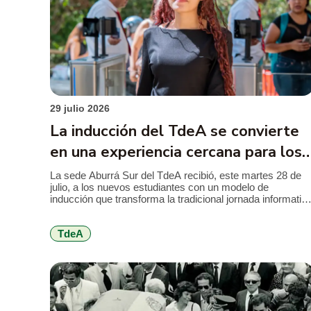
29 julio 2026
La inducción del TdeA se convierte
en una experiencia cercana para los
nuevos estudiantes
La sede Aburrá Sur del TdeA recibió, este martes 28 de
julio, a los nuevos estudiantes con un modelo de
inducción que transforma la tradicional jornada informativ
en una feria de servicios, diseñada para facilitar el
conocimiento de la institución, resolver inquietudes y
TdeA
acercar a los jóvenes a los programas y beneficios que
encontrarán durante […]