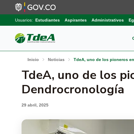
Usuarios:
Estudiantes
Aspirantes
Administrativos
Eg
Pos
Sob
Ext
Inicio
Noticias
TdeA, uno de los pioneros e
Inv
TdeA, uno de los p
Pro
Uni
Int
Gru
Dendrocronología
Pro
Sis
Aut
Sell
29 abril, 2025
Pro
Inf
Com
Edu
Trá