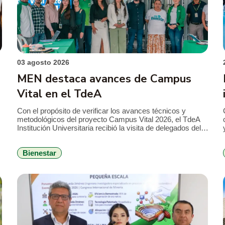
03 agosto 2026
MEN destaca avances de Campus
Vital en el TdeA
Con el propósito de verificar los avances técnicos y
metodológicos del proyecto Campus Vital 2026, el TdeA
Institución Universitaria recibió la visita de delegados del
Ministerio de Educación Nacional (MEN), en el marco del
seguimiento al convenio que busca fortalecer la
Bienestar
permanencia estudiantil y consolidar estrategias de
bienestar con enfoque integral. Durante la jornada, el […]