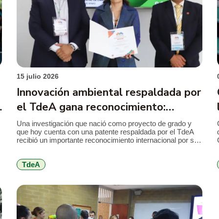
15 julio 2026
Innovación ambiental respaldada por
el TdeA gana reconocimiento:
alternativa al mercurio en la minería
Una investigación que nació como proyecto de grado y
que hoy cuenta con una patente respaldada por el TdeA
a
recibió un importante reconocimiento internacional por su
aporte a la innovación ambiental. El desarrollo propone
sustituir el mercurio utilizado en la minería de subsistencia
TdeA
por un coagulante elaborado a partir de la cáscara de
cacao, una […]