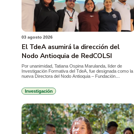
03 agosto 2026
El TdeA asumirá la dirección del
Nodo Antioquia de RedCOLSI
Por unanimidad, Tatiana Ospina Marulanda, líder de
Investigación Formativa del TdeA, fue designada como la
nueva Directora del Nodo Antioquia – Fundación
RedCOLSI, la Red Colombiana de Semilleros de
Investigación, para el período 2026-2029. Esta es la
Investigación
primera vez que un profesional de la Institución
Universitaria asume la máxima coordinación estratégica
en la región. La […]