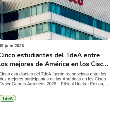
09 julio 2026
Cinco estudiantes del TdeA entre
los mejores de América en los Cisco
Cyber Games 2026
Cinco estudiantes del TdeA fueron reconocidos entre los
diez mejores participantes de las Américas en los Cisco
Cyber Games Americas 2026 – Ethical Hacker Edition,
competencia internacional de Cisco Networking Academy
que reunió a más de 1.000 estudiantes de 21 países en
TdeA
torno a retos de ciberseguridad, hacking ético y resolución
de problemas técnicos. El […]