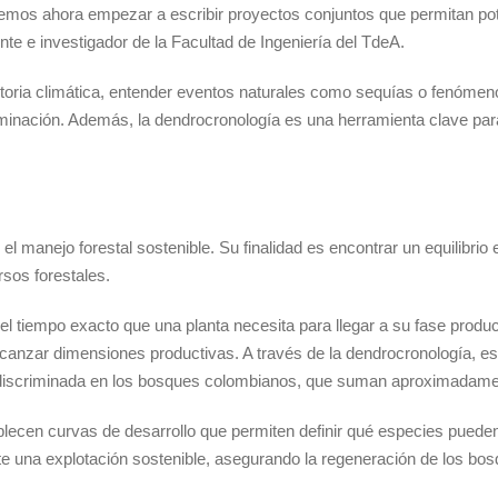
Podemos ahora empezar a escribir proyectos conjuntos que permitan p
ente e investigador de la Facultad de Ingeniería del TdeA.
istoria climática, entender eventos naturales como sequías o fenómen
inación. Además, la dendrocronología es una herramienta clave para 
l manejo forestal sostenible. Su finalidad es encontrar un equilibrio 
sos forestales.
el tiempo exacto que una planta necesita para llegar a su fase produ
canzar dimensiones productivas. A través de la dendrocronología, es
a indiscriminada en los bosques colombianos, que suman aproximadam
stablecen curvas de desarrollo que permiten definir qué especies pue
te una explotación sostenible, asegurando la regeneración de los bos