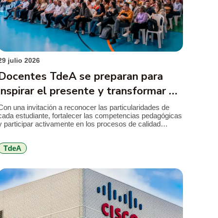
29 julio 2026
Docentes TdeA se preparan para
inspirar el presente y transformar el
futuro
Con una invitación a reconocer las particularidades de
cada estudiante, fortalecer las competencias pedagógicas
y participar activamente en los procesos de calidad
institucional, el TdeA realizó la jornada de inducción
docente previa al inicio del segundo semestre académico
TdeA
de 2026. El encuentro reunió a docentes nuevos y
antiguos alrededor de los principales retos que plantea […]