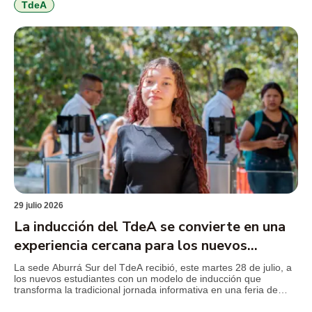
docentes nuevos y antiguos alrededor de los principales retos
TdeA
que plantea […]
29 julio 2026
La inducción del TdeA se convierte en una
experiencia cercana para los nuevos
estudiantes
La sede Aburrá Sur del TdeA recibió, este martes 28 de julio, a
los nuevos estudiantes con un modelo de inducción que
transforma la tradicional jornada informativa en una feria de
servicios, diseñada para facilitar el conocimiento de la