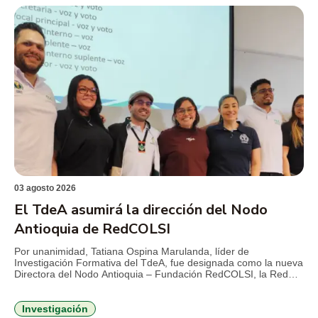
03 agosto 2026
El TdeA asumirá la dirección del Nodo
Antioquia de RedCOLSI
Por unanimidad, Tatiana Ospina Marulanda, líder de
Investigación Formativa del TdeA, fue designada como la nueva
Directora del Nodo Antioquia – Fundación RedCOLSI, la Red
Colombiana de Semilleros de Investigación, para el período
2026-2029. Esta es la primera vez que un profesional de la
Institución Universitaria asume la máxima coordinación
Investigación