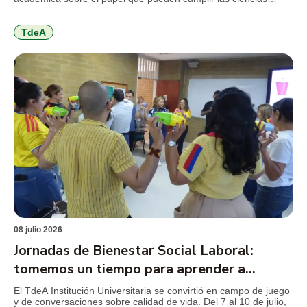
forenses en la revisión de crímenes que marcaron la historia
reciente del país y que aún conservan preguntas abiertas para
la justicia, la […]
TdeA
08 julio 2026
Jornadas de Bienestar Social Laboral:
tomemos un tiempo para aprender a
cuidarnos
El TdeA Institución Universitaria se convirtió en campo de juego
y de conversaciones sobre calidad de vida. Del 7 al 10 de julio,