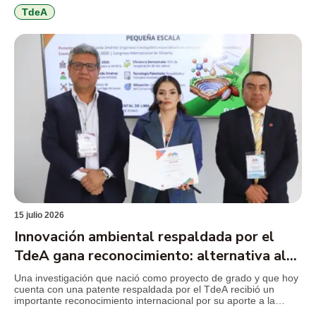
institución, resolver inquietudes y acercar a los jóvenes a los
programas y beneficios que encontrarán durante […]
TdeA
15 julio 2026
Innovación ambiental respaldada por el
TdeA gana reconocimiento: alternativa al
mercurio en la minería
Una investigación que nació como proyecto de grado y que hoy
cuenta con una patente respaldada por el TdeA recibió un
importante reconocimiento internacional por su aporte a la
innovación ambiental. El desarrollo propone sustituir el mercurio