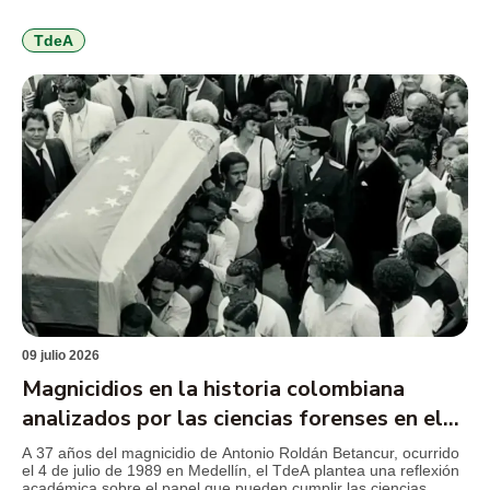
internacional de Cisco Networking Academy que reunió a más
de 1.000 estudiantes de 21 países en torno a retos de
ciberseguridad, hacking ético y resolución de problemas
TdeA
técnicos. El […]
09 julio 2026
Magnicidios en la historia colombiana
analizados por las ciencias forenses en el
TdeA
A 37 años del magnicidio de Antonio Roldán Betancur, ocurrido
el 4 de julio de 1989 en Medellín, el TdeA plantea una reflexión
académica sobre el papel que pueden cumplir las ciencias