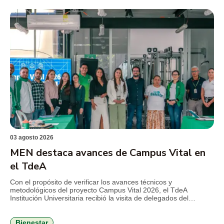
estratégica en la región. La […]
03 agosto 2026
MEN destaca avances de Campus Vital en
el TdeA
Con el propósito de verificar los avances técnicos y
metodológicos del proyecto Campus Vital 2026, el TdeA
Institución Universitaria recibió la visita de delegados del
Ministerio de Educación Nacional (MEN), en el marco del
seguimiento al convenio que busca fortalecer la permanencia
estudiantil y consolidar estrategias de bienestar con enfoque
Bienestar