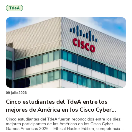
utilizado en la minería de subsistencia por un coagulante
elaborado a partir de la cáscara de cacao, una […]
TdeA
09 julio 2026
Cinco estudiantes del TdeA entre los
mejores de América en los Cisco Cyber
Games 2026
Cinco estudiantes del TdeA fueron reconocidos entre los diez
mejores participantes de las Américas en los Cisco Cyber
Games Americas 2026 – Ethical Hacker Edition, competencia