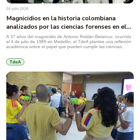
09 julio 2026
Magnicidios en la historia colombiana
analizados por las ciencias forenses en el
TdeA
A 37 años del magnicidio de Antonio Roldán Betancur, ocurrido
el 4 de julio de 1989 en Medellín, el TdeA plantea una reflexión
académica sobre el papel que pueden cumplir las ciencias
forenses en la revisión de crímenes que marcaron la historia
reciente del país y que aún conservan preguntas abiertas para
la justicia, la […]
TdeA