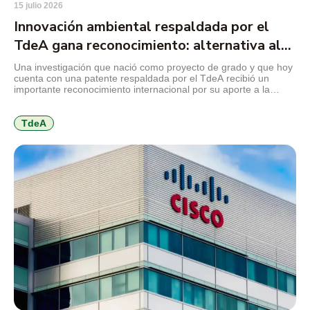
15 julio 2026
Innovación ambiental respaldada por el
TdeA gana reconocimiento: alternativa al
mercurio en la minería
Una investigación que nació como proyecto de grado y que hoy
cuenta con una patente respaldada por el TdeA recibió un
importante reconocimiento internacional por su aporte a la
innovación ambiental. El desarrollo propone sustituir el mercurio
utilizado en la minería de subsistencia por un coagulante
elaborado a partir de la cáscara de cacao, una […]
TdeA