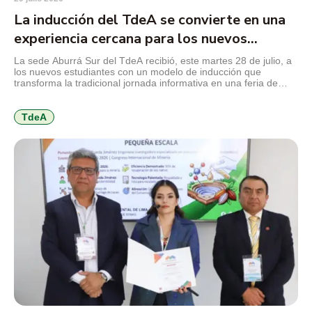
La inducción del TdeA se convierte en una
experiencia cercana para los nuevos
estudiantes
La sede Aburrá Sur del TdeA recibió, este martes 28 de julio, a
los nuevos estudiantes con un modelo de inducción que
transforma la tradicional jornada informativa en una feria de
servicios, diseñada para facilitar el conocimiento de la
institución, resolver inquietudes y acercar a los jóvenes a los
programas y beneficios que encontrarán durante […]
TdeA