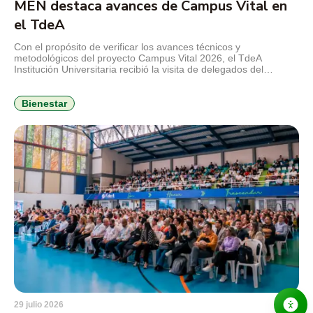
MEN destaca avances de Campus Vital en
el TdeA
Con el propósito de verificar los avances técnicos y
metodológicos del proyecto Campus Vital 2026, el TdeA
Institución Universitaria recibió la visita de delegados del
Ministerio de Educación Nacional (MEN), en el marco del
seguimiento al convenio que busca fortalecer la permanencia
estudiantil y consolidar estrategias de bienestar con enfoque
Bienestar
integral. Durante la jornada, el […]
29 julio 2026