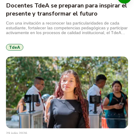
Docentes TdeA se preparan para inspirar el
presente y transformar el futuro
Con una invitación a reconocer las particularidades de cada
estudiante, fortalecer las competencias pedagógicas y participar
activamente en los procesos de calidad institucional, el TdeA
realizó la jornada de inducción docente previa al inicio del
segundo semestre académico de 2026. El encuentro reunió a
docentes nuevos y antiguos alrededor de los principales retos
TdeA
que plantea […]
29 julio 2026