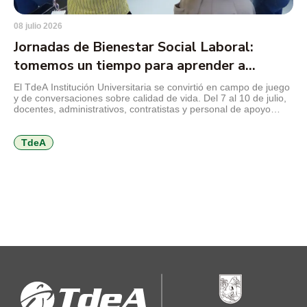
08 julio 2026
Jornadas de Bienestar Social Laboral:
tomemos un tiempo para aprender a
cuidarnos
El TdeA Institución Universitaria se convirtió en campo de juego
y de conversaciones sobre calidad de vida. Del 7 al 10 de julio,
docentes, administrativos, contratistas y personal de apoyo
disfrutan de una programación orientada al autocuidado físico,
mental y emocional, al trabajo en equipo, a la comunicación,
entre otros temas que invitan a volver […]
TdeA