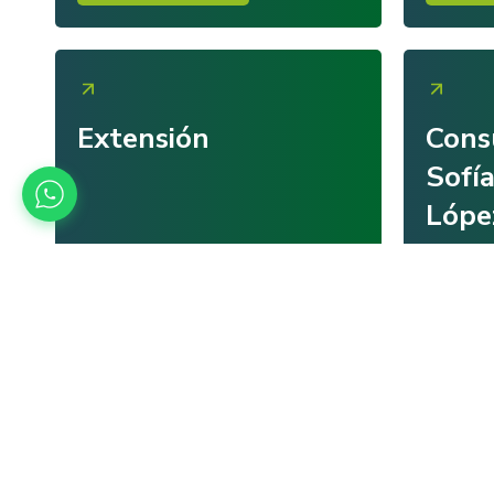
Extensión
Consu
Sofí
Lópe
Más información
Más in
Complejo financiero