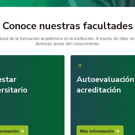
Conoce nuestras facultades
ural de la formación académica en la institución. A través de ellas se
diversas áreas del conocimiento.
estar
Autoevaluación
rsitario
acreditación
formación
Más información