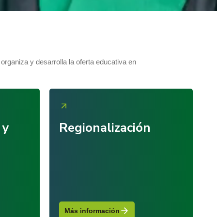
 organiza y desarrolla la oferta educativa en
 y
Regionalización
Más información