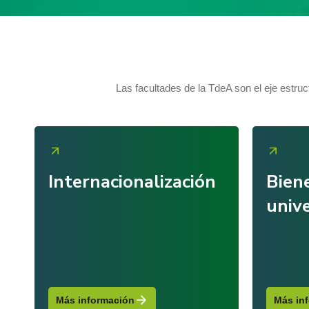
Las facultades de la TdeA son el eje estruct
Internacionalización
Bien
unive
Más información
Más in