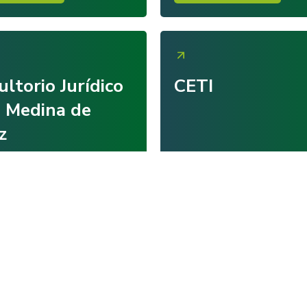
ltorio Jurídico
CETI
a Medina de
z
formación
Más información