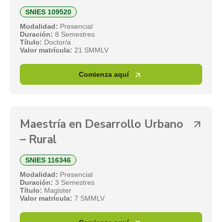
SNIES 109520
Modalidad:
Presencial
Duración:
8 Semestres
Título:
Doctor/a
Valor matrícula:
21 SMMLV
Comienza aquí
Maestría en Desarrollo Urbano
– Rural
SNIES 116346
Modalidad:
Presencial
Duración:
3 Semestres
Título:
Magister
Valor matrícula:
7 SMMLV