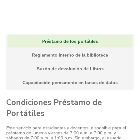
Digitalización de la Colección de
Libros y Revistas Físicos
Préstamo de los portátiles
Solicitud de materiales
La biblioteca Humberto Saldarriaga Carmona del Tecnológico
Reglamento interno de la biblioteca
de Antioquia Institución Universitaria ofrece un nuevo servicio.
Disponible para usuarios de Itagüí, Copacabana y Regiones y
bibliográficos
para toda la Comunidad Académica. El servicio consiste en
Buzón de devolución de Libros
solicitar al correo electrónico
auxiliar.biblioteca3@tdea.edu.co
contenidos de la colección física de la biblioteca hasta un
A través de los diferentes y respectivos comités curriculares y
Capacitación permanente en bases de datos
máximo 30% del total del libro.
visto bueno del decano perteneciente a cada facultad puedes
En la solicitud deben adjuntar los siguientes datos:
hacer la solicitud de los respectivos materiales bibliográficos.
Por favor solicita el formato a
biblioteca@tdea.edu.co
Condiciones Préstamo de
Nombre completo
Número de identificación
Portátiles
Correo electrónico registrado en el campus
Título del libro
Este servicio para estudiantes y docentes, disponible para el
préstamo de lunes a viernes de 7:00 a.m. a 7:00 p.m. y
Número topográfico del libro
sábados de 7:00 a.m. a 1:00 p.m. Sin embargo, el usuario