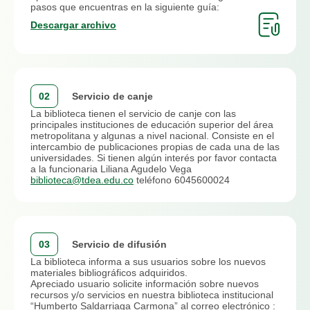
Biblioteca. Apreciado docente por favor solicite su orientación
La fecha de devolución del material bibliográfico debe estar
pasos que encuentras en la siguiente guía:
para usted y sus estudiantes en el
vigente.
correo
bvelez@tdea.edu.co
, personalmente en la biblioteca o al
Descargar archivo
teléfono 6045600025.
Asegurarse de que el libro se deslice correctamente y caiga
dentro del buzón.
Al correo electrónico registrado en su campus TdeA debe
llegar la notificación de devolución del material bibliográfico.
La biblioteca no se hará responsable por los libros que no
02
Servicio de canje
estén físicamente en el buzón; bajo su responsabilidad
La biblioteca tienen el servicio de canje con las
deposite el material bibliográfico.
principales instituciones de educación superior del área
Este servicio no será pretexto o excusa para evadir su
metropolitana y algunas a nivel nacional. Consiste en el
responsabilidad en la no devolución o pérdida de material
intercambio de publicaciones propias de cada una de las
bibliográfico. Las multas y sanciones se aplicarán en los
universidades. Si tienen algún interés por favor contacta
casos respectivos.
a la funcionaria Liliana Agudelo Vega
biblioteca@tdea.edu.co
teléfono 6045600024
Cualquier inquietud o sugerencia, escribir a:
biblioteca@tdea.edu.co
03
Servicio de difusión
La biblioteca informa a sus usuarios sobre los nuevos
materiales bibliográficos adquiridos.
Apreciado usuario solicite información sobre nuevos
recursos y/o servicios en nuestra biblioteca institucional
“Humberto Saldarriaga Carmona” al correo electrónico :