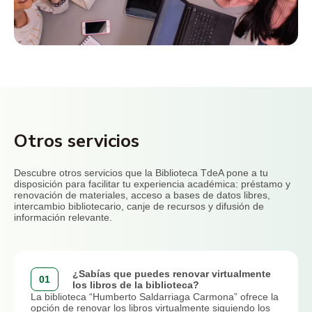
Consulta el reglamento interno
de la biblioteca
Otros servicios
Buzón de devolución de Libros
Capacitación permanente en bases de
Ver aquí
Descubre otros servicios que la Biblioteca TdeA pone a tu
El TdeA brinda este servicio para facilitar que los usuarios
disposición para facilitar tu experiencia académica: préstamo y
datos
entreguen el material bibliográfico en horarios no hábiles de la
renovación de materiales, acceso a bases de datos libres,
biblioteca.
intercambio bibliotecario, canje de recursos y difusión de
información relevante.
Debe tener en cuenta: si la devolución la hace en las horas de
La biblioteca “Humberto Saldarriaga Carmona” ofrece la
la noche, la entrega del material quedará registrada en el
capacitación permanente en el acceso y búsqueda en las
sistema con el siguiente día hábil.
diferentes bases de datos y libros electrónicos en suscripción en
el horario de su respectiva clase. Por favor solicite su
Recomendaciones
capacitación y espere la confirmación directamente al correo
¿Sabías que puedes renovar virtualmente
01
electrónico
biblio.capacitacion@tdea.edu.co
los libros de la biblioteca?
Utilizar el servicio exclusivamente para el servicio asignado
La biblioteca “Humberto Saldarriaga Carmona” ofrece la
(devolver los libros en horarios de cierre).
También se ofrece familiarización y orientación general sobre la
opción de renovar los libros virtualmente siguiendo los