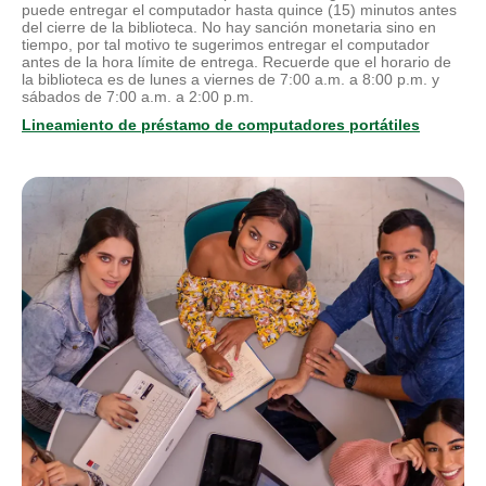
puede entregar el computador hasta quince (15) minutos antes
del cierre de la biblioteca. No hay sanción monetaria sino en
tiempo, por tal motivo te sugerimos entregar el computador
antes de la hora límite de entrega. Recuerde que el horario de
la biblioteca es de lunes a viernes de 7:00 a.m. a 8:00 p.m. y
sábados de 7:00 a.m. a 2:00 p.m.
Lineamiento de préstamo de computadores portátiles
Ver guía de búsqueda de libros
Descargar archivo
A vuelta de correo se le enviará el link con la tabla de contenido
del libro; nuevamente a vuelta de correo el usuario deberá
indicar el contenido específico requerido y finalmente a vuelta
de correo se le enviará el link con el contenido solicitado”.