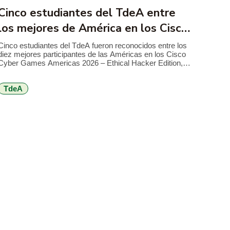
Cinco estudiantes del TdeA entre
los mejores de América en los Cisco
Cyber Games 2026
Cinco estudiantes del TdeA fueron reconocidos entre los
diez mejores participantes de las Américas en los Cisco
Cyber Games Americas 2026 – Ethical Hacker Edition,
competencia internacional de Cisco Networking Academy
que reunió a más de 1.000 estudiantes de 21 países en
TdeA
torno a retos de ciberseguridad, hacking ético y resolución
de problemas técnicos. El […]