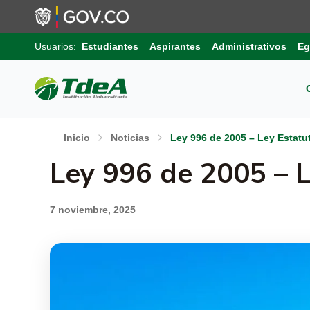
Usuarios:
Estudiantes
Aspirantes
Administrativos
Eg
Pos
Sob
Ext
Inicio
Noticias
Ley 996 de 2005 – Ley Estatut
Inv
Ley 996 de 2005 – L
Pro
Uni
Int
Gru
7 noviembre, 2025
Pro
Sis
Aut
Sell
Pro
Inf
Com
Edu
Trá