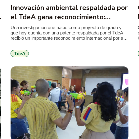
Innovación ambiental respaldada por
el TdeA gana reconocimiento:
alternativa al mercurio en la minería
Una investigación que nació como proyecto de grado y
que hoy cuenta con una patente respaldada por el TdeA
a
recibió un importante reconocimiento internacional por su
aporte a la innovación ambiental. El desarrollo propone
sustituir el mercurio utilizado en la minería de subsistencia
TdeA
por un coagulante elaborado a partir de la cáscara de
cacao, una […]