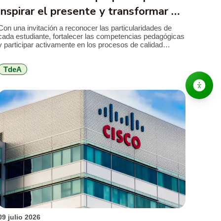
inspirar el presente y transformar el
futuro
Con una invitación a reconocer las particularidades de
cada estudiante, fortalecer las competencias pedagógicas
y participar activamente en los procesos de calidad
institucional, el TdeA realizó la jornada de inducción
docente previa al inicio del segundo semestre académico
TdeA
de 2026. El encuentro reunió a docentes nuevos y
antiguos alrededor de los principales retos que plantea […]
09 julio 2026