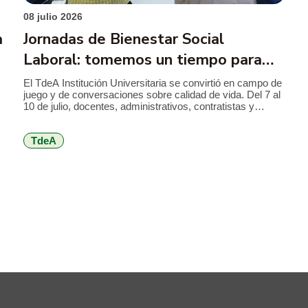
08 julio 2026
a
Jornadas de Bienestar Social
Laboral: tomemos un tiempo para
aprender a cuidarnos
El TdeA Institución Universitaria se convirtió en campo de
juego y de conversaciones sobre calidad de vida. Del 7 al
10 de julio, docentes, administrativos, contratistas y
personal de apoyo disfrutan de una programación
orientada al autocuidado físico, mental y emocional, al
TdeA
trabajo en equipo, a la comunicación, entre otros temas
que invitan a volver […]