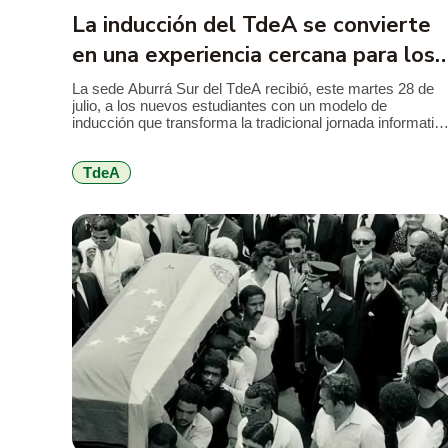
La inducción del TdeA se convierte
en una experiencia cercana para los
nuevos estudiantes
La sede Aburrá Sur del TdeA recibió, este martes 28 de
julio, a los nuevos estudiantes con un modelo de
inducción que transforma la tradicional jornada informativ
en una feria de servicios, diseñada para facilitar el
conocimiento de la institución, resolver inquietudes y
TdeA
acercar a los jóvenes a los programas y beneficios que
encontrarán durante […]