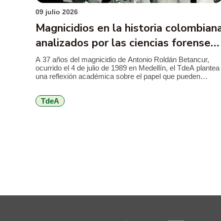
09 julio 2026
Magnicidios en la historia colombian
analizados por las ciencias forenses
en el TdeA
A 37 años del magnicidio de Antonio Roldán Betancur,
ocurrido el 4 de julio de 1989 en Medellín, el TdeA plantea
una reflexión académica sobre el papel que pueden
cumplir las ciencias forenses en la revisión de crímenes
que marcaron la historia reciente del país y que aún
TdeA
conservan preguntas abiertas para la justicia, la […]