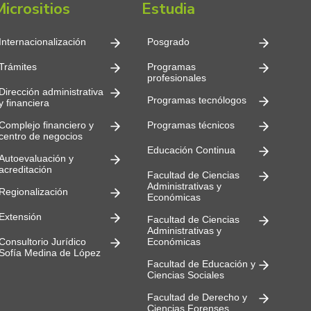
Micrositios
Estudia
Internacionalización
Posgrado
Trámites
Programas
profesionales
Dirección administrativa
Programas tecnólogos
y financiera
Complejo financiero y
Programas técnicos
centro de negocios
Educación Continua
Autoevaluación y
acreditación
Facultad de Ciencias
Administrativas y
Regionalización
Económicas
Extensión
Facultad de Ciencias
Administrativas y
Consultorio Jurídico
Económicas
Sofía Medina de López
Facultad de Educación y
Ciencias Sociales
Facultad de Derecho y
Ciencias Forenses