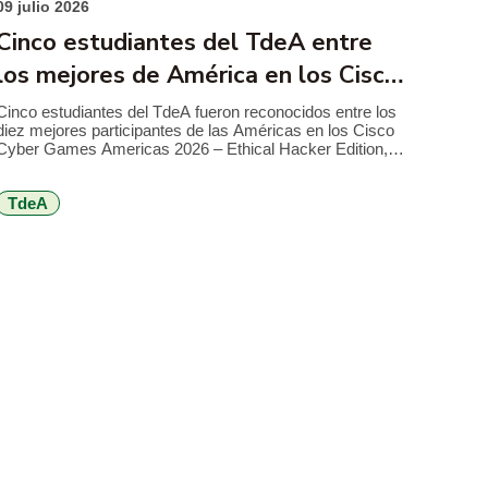
09 julio 2026
Cinco estudiantes del TdeA entre
los mejores de América en los Cisco
Cyber Games 2026
Cinco estudiantes del TdeA fueron reconocidos entre los
diez mejores participantes de las Américas en los Cisco
Cyber Games Americas 2026 – Ethical Hacker Edition,
competencia internacional de Cisco Networking Academy
que reunió a más de 1.000 estudiantes de 21 países en
TdeA
torno a retos de ciberseguridad, hacking ético y resolución
de problemas técnicos. El […]