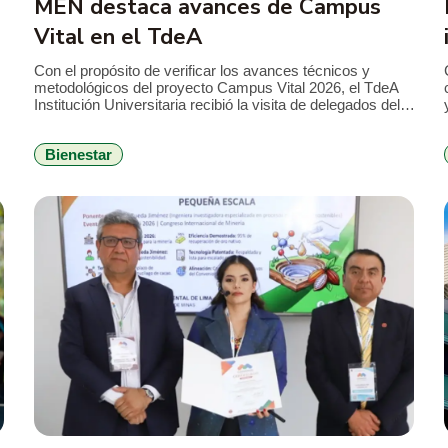
MEN destaca avances de Campus
Vital en el TdeA
Con el propósito de verificar los avances técnicos y
metodológicos del proyecto Campus Vital 2026, el TdeA
Institución Universitaria recibió la visita de delegados del
Ministerio de Educación Nacional (MEN), en el marco del
seguimiento al convenio que busca fortalecer la
Bienestar
permanencia estudiantil y consolidar estrategias de
bienestar con enfoque integral. Durante la jornada, el […]