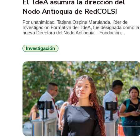
El TdeA asumirá la dirección del
Nodo Antioquia de RedCOLSI
Por unanimidad, Tatiana Ospina Marulanda, líder de
Investigación Formativa del TdeA, fue designada como la
nueva Directora del Nodo Antioquia – Fundación
RedCOLSI, la Red Colombiana de Semilleros de
Investigación, para el período 2026-2029. Esta es la
Investigación
primera vez que un profesional de la Institución
Universitaria asume la máxima coordinación estratégica
en la región. La […]