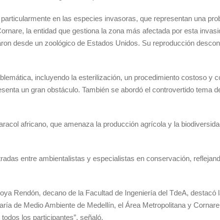
a, particularmente en las especies invasoras, que representan una pro
rnare, la entidad que gestiona la zona más afectada por esta invasi
egaron desde un zoológico de Estados Unidos. Su reproducción descon
lemática, incluyendo la esterilización, un procedimiento costoso y com
resenta un gran obstáculo. También se abordó el controvertido tema d
acol africano, que amenaza la producción agrícola y la biodiversida
das entre ambientalistas y especialistas en conservación, reflejando
toya Rendón, decano de la Facultad de Ingeniería del TdeA, destacó l
cretaría de Medio Ambiente de Medellín, el Área Metropolitana y Corna
todos los participantes”, señaló.