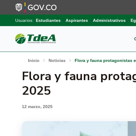
Usuarios:
Estudiantes
Aspirantes
Administrativos
Eg
Pos
Sob
Ext
Inicio
Noticias
Flora y fauna protagonistas 
Inv
Flora y fauna prota
Pro
Uni
Int
Gru
2025
Pro
Sis
Aut
Sell
12 marzo, 2025
Pro
Inf
Com
Edu
Trá