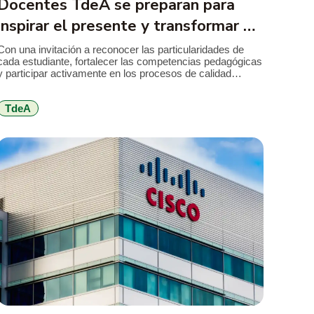
Docentes TdeA se preparan para
inspirar el presente y transformar el
futuro
Con una invitación a reconocer las particularidades de
cada estudiante, fortalecer las competencias pedagógicas
y participar activamente en los procesos de calidad
institucional, el TdeA realizó la jornada de inducción
docente previa al inicio del segundo semestre académico
TdeA
de 2026. El encuentro reunió a docentes nuevos y
antiguos alrededor de los principales retos que plantea […]