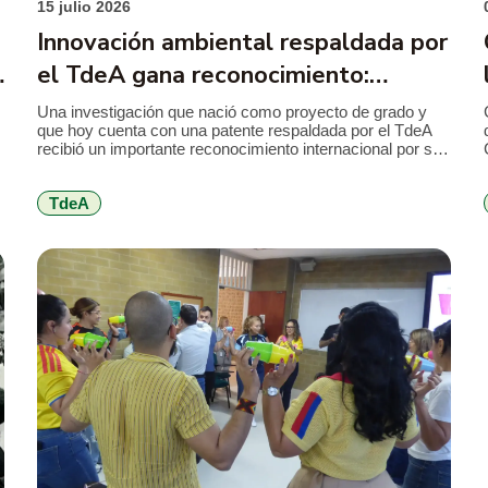
15 julio 2026
Innovación ambiental respaldada por
el TdeA gana reconocimiento:
alternativa al mercurio en la minería
Una investigación que nació como proyecto de grado y
que hoy cuenta con una patente respaldada por el TdeA
a
recibió un importante reconocimiento internacional por su
aporte a la innovación ambiental. El desarrollo propone
sustituir el mercurio utilizado en la minería de subsistencia
TdeA
por un coagulante elaborado a partir de la cáscara de
cacao, una […]