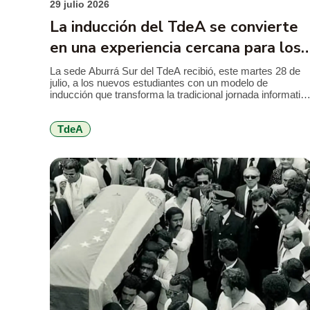
29 julio 2026
La inducción del TdeA se convierte
en una experiencia cercana para los
nuevos estudiantes
La sede Aburrá Sur del TdeA recibió, este martes 28 de
julio, a los nuevos estudiantes con un modelo de
inducción que transforma la tradicional jornada informativ
en una feria de servicios, diseñada para facilitar el
conocimiento de la institución, resolver inquietudes y
TdeA
acercar a los jóvenes a los programas y beneficios que
encontrarán durante […]