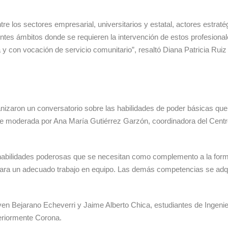
re los sectores empresarial, universitarios y estatal, actores estrat
rentes ámbitos donde se requieren la intervención de estos profesion
 y con vocación de servicio comunitario”, resaltó Diana Patricia Rui
ganizaron un conversatorio sobre las habilidades de poder básicas que
 fue moderada por Ana María Gutiérrez Garzón, coordinadora del Cen
bilidades poderosas que se necesitan como complemento a la forma
ra un adecuado trabajo en equipo. Las demás competencias se adquier
en Bejarano Echeverri y Jaime Alberto Chica, estudiantes de Ingenier
teriormente Corona.