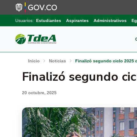
Usuarios:
Estudiantes
Aspirantes
Administrativos
Eg
Pos
Sob
Ext
Inicio
Noticias
Finalizó segundo ciclo 2025 
Inv
Finalizó segundo ci
Pro
Uni
Int
Gru
20 octubre, 2025
Pro
Sis
Aut
Sell
Pro
Inf
Com
Edu
Trá