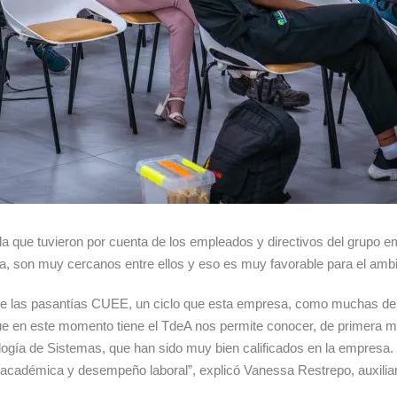
gida que tuvieron por cuenta de los empleados y directivos del grupo
, son muy cercanos entre ellos y eso es muy favorable para el ambien
 de las pasantías CUEE, un ciclo que esta empresa, como muchas del 
 que en este momento tiene el TdeA nos permite conocer, de primera
nología de Sistemas, que han sido muy bien calificados en la empresa
 académica y desempeño laboral”, explicó Vanessa Restrepo, auxiliar