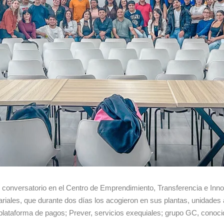
 un conversatorio en el Centro de Emprendimiento, Transferencia e I
iales, que durante dos días los acogieron en sus plantas, unidades 
plataforma de pagos; Prever, servicios exequiales; grupo GC, cono