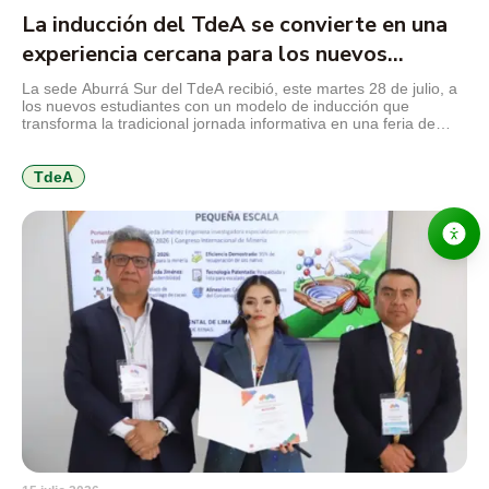
La inducción del TdeA se convierte en una
experiencia cercana para los nuevos
estudiantes
La sede Aburrá Sur del TdeA recibió, este martes 28 de julio, a
los nuevos estudiantes con un modelo de inducción que
transforma la tradicional jornada informativa en una feria de
servicios, diseñada para facilitar el conocimiento de la
institución, resolver inquietudes y acercar a los jóvenes a los
programas y beneficios que encontrarán durante […]
TdeA