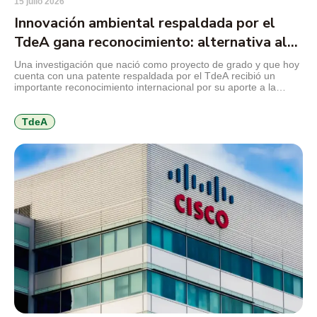
15 julio 2026
Innovación ambiental respaldada por el
TdeA gana reconocimiento: alternativa al
mercurio en la minería
Una investigación que nació como proyecto de grado y que hoy
cuenta con una patente respaldada por el TdeA recibió un
importante reconocimiento internacional por su aporte a la
innovación ambiental. El desarrollo propone sustituir el mercurio
utilizado en la minería de subsistencia por un coagulante
elaborado a partir de la cáscara de cacao, una […]
TdeA