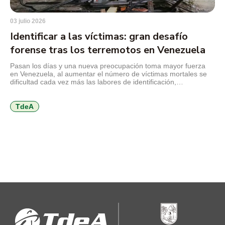
03 julio 2026
Identificar a las víctimas: gran desafío
forense tras los terremotos en Venezuela
Pasan los días y una nueva preocupación toma mayor fuerza
en Venezuela, al aumentar el número de víctimas mortales se
dificultad cada vez más las labores de identificación,
preservación y entrega de los cuerpos de las personas
fallecidas en los devastadores terremotos que sacudieron el
norte del país hermano, el 24 de junio de 2026, […]
TdeA