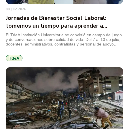
08 julio 2026
Jornadas de Bienestar Social Laboral:
tomemos un tiempo para aprender a
cuidarnos
El TdeA Institución Universitaria se convirtió en campo de juego
y de conversaciones sobre calidad de vida. Del 7 al 10 de julio,
docentes, administrativos, contratistas y personal de apoyo
disfrutan de una programación orientada al autocuidado físico,
mental y emocional, al trabajo en equipo, a la comunicación,
entre otros temas que invitan a volver […]
TdeA