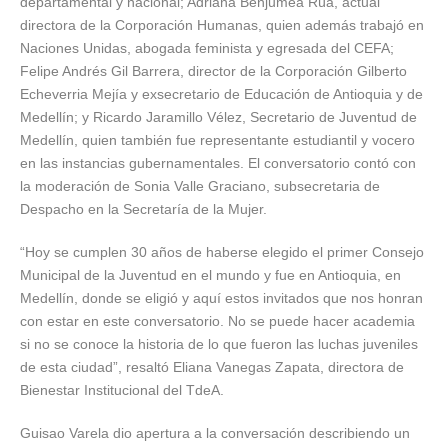
departamental y nacional; Adriana Benjumea Rúa, actual
directora de la Corporación Humanas, quien además trabajó en
Naciones Unidas, abogada feminista y egresada del CEFA;
Felipe Andrés Gil Barrera, director de la Corporación Gilberto
Echeverria Mejía y exsecretario de Educación de Antioquia y de
Medellín; y Ricardo Jaramillo Vélez, Secretario de Juventud de
Medellín, quien también fue representante estudiantil y vocero
en las instancias gubernamentales. El conversatorio contó con
la moderación de Sonia Valle Graciano, subsecretaria de
Despacho en la Secretaría de la Mujer.
“Hoy se cumplen 30 años de haberse elegido el primer Consejo
Municipal de la Juventud en el mundo y fue en Antioquia, en
Medellín, donde se eligió y aquí estos invitados que nos honran
con estar en este conversatorio. No se puede hacer academia
si no se conoce la historia de lo que fueron las luchas juveniles
de esta ciudad”, resaltó Eliana Vanegas Zapata, directora de
Bienestar Institucional del TdeA.
Guisao Varela dio apertura a la conversación describiendo un