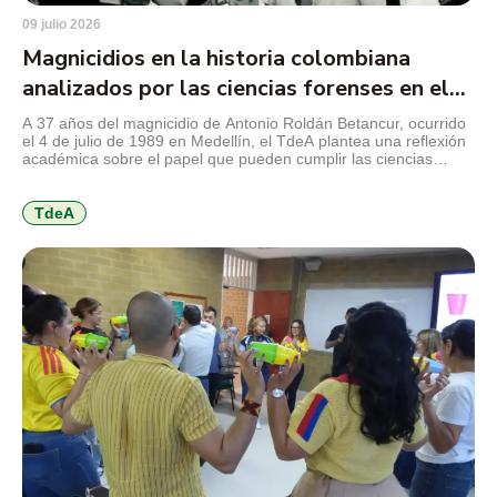
09 julio 2026
Magnicidios en la historia colombiana
analizados por las ciencias forenses en el
TdeA
A 37 años del magnicidio de Antonio Roldán Betancur, ocurrido
el 4 de julio de 1989 en Medellín, el TdeA plantea una reflexión
académica sobre el papel que pueden cumplir las ciencias
forenses en la revisión de crímenes que marcaron la historia
reciente del país y que aún conservan preguntas abiertas para
la justicia, la […]
TdeA