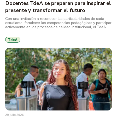
Docentes TdeA se preparan para inspirar el
presente y transformar el futuro
Con una invitación a reconocer las particularidades de cada
estudiante, fortalecer las competencias pedagógicas y participar
activamente en los procesos de calidad institucional, el TdeA
realizó la jornada de inducción docente previa al inicio del
segundo semestre académico de 2026. El encuentro reunió a
docentes nuevos y antiguos alrededor de los principales retos
TdeA
que plantea […]
29 julio 2026