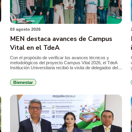
03 agosto 2026
MEN destaca avances de Campus
Vital en el TdeA
Con el propósito de verificar los avances técnicos y
metodológicos del proyecto Campus Vital 2026, el TdeA
Institución Universitaria recibió la visita de delegados del
Ministerio de Educación Nacional (MEN), en el marco del
seguimiento al convenio que busca fortalecer la
Bienestar
permanencia estudiantil y consolidar estrategias de
bienestar con enfoque integral. Durante la jornada, el […]