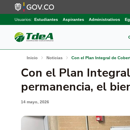
Usuarios:
Estudiantes
Aspirantes
Administrativos
Eg
Pos
Sob
Ext
Inicio
Noticias
Con el Plan Integral de Cobert
Inv
Con el Plan Integral
Pro
Uni
Int
Gru
permanencia, el bien
Pro
Sis
Aut
Sell
14 mayo, 2026
Pro
Inf
Com
Edu
Trá