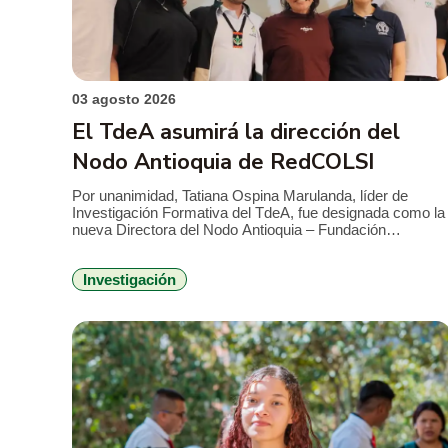
03 agosto 2026
El TdeA asumirá la dirección del
Nodo Antioquia de RedCOLSI
Por unanimidad, Tatiana Ospina Marulanda, líder de
Investigación Formativa del TdeA, fue designada como la
nueva Directora del Nodo Antioquia – Fundación
RedCOLSI, la Red Colombiana de Semilleros de
Investigación, para el período 2026-2029. Esta es la
Investigación
primera vez que un profesional de la Institución
Universitaria asume la máxima coordinación estratégica
en la región. La […]