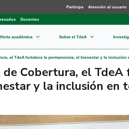
Participa
Atención al usuario
resados
Docentes
Oferta académica
Sobre el TdeA
Investi
grados
re el TdeA
ensión
Dir
Bie
ura, el TdeA fortalece la permanencia, el bienestar y la inclusión e
estigación
 de Cobertura, el TdeA 
gramas Profesionales
dades Estratégicas
ernacionalización
Pla
Reg
pos de Investigación
estar y la inclusión en t
CET
gramas Tecnológicos
tema Integrado de Gestión - SIG
Reg
oevaluación y Acreditación
o editorial
Inn
gramas Técnicos
ormación financiera
Nor
plejo Financiero y Centro de Negocios
Con
cación Continua
mites
Tde