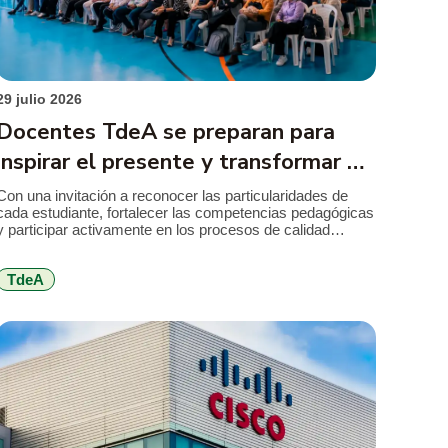
29 julio 2026
Docentes TdeA se preparan para
inspirar el presente y transformar el
futuro
Con una invitación a reconocer las particularidades de
cada estudiante, fortalecer las competencias pedagógicas
y participar activamente en los procesos de calidad
institucional, el TdeA realizó la jornada de inducción
docente previa al inicio del segundo semestre académico
TdeA
de 2026. El encuentro reunió a docentes nuevos y
antiguos alrededor de los principales retos que plantea […]