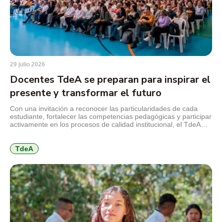
29 julio 2026
Docentes TdeA se preparan para inspirar el
presente y transformar el futuro
Con una invitación a reconocer las particularidades de cada
estudiante, fortalecer las competencias pedagógicas y participar
activamente en los procesos de calidad institucional, el TdeA
realizó la jornada de inducción docente previa al inicio del
segundo semestre académico de 2026. El encuentro reunió a
docentes nuevos y antiguos alrededor de los principales retos
TdeA
que plantea […]