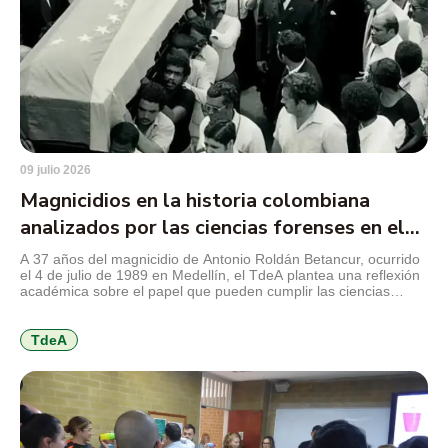
09 julio 2026
Magnicidios en la historia colombiana
analizados por las ciencias forenses en el
TdeA
A 37 años del magnicidio de Antonio Roldán Betancur, ocurrido
el 4 de julio de 1989 en Medellín, el TdeA plantea una reflexión
académica sobre el papel que pueden cumplir las ciencias
forenses en la revisión de crímenes que marcaron la historia
reciente del país y que aún conservan preguntas abiertas para
la justicia, la […]
TdeA