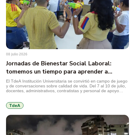
08 julio 2026
Jornadas de Bienestar Social Laboral:
tomemos un tiempo para aprender a
cuidarnos
El TdeA Institución Universitaria se convirtió en campo de juego
y de conversaciones sobre calidad de vida. Del 7 al 10 de julio,
docentes, administrativos, contratistas y personal de apoyo
disfrutan de una programación orientada al autocuidado físico,
mental y emocional, al trabajo en equipo, a la comunicación,
entre otros temas que invitan a volver […]
TdeA