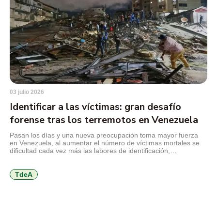
03 julio 2026
Identificar a las víctimas: gran desafío
forense tras los terremotos en Venezuela
Pasan los días y una nueva preocupación toma mayor fuerza
en Venezuela, al aumentar el número de víctimas mortales se
dificultad cada vez más las labores de identificación,
preservación y entrega de los cuerpos de las personas
fallecidas en los devastadores terremotos que sacudieron el
norte del país hermano, el 24 de junio de 2026, […]
TdeA