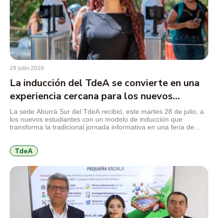
29 julio 2026
La inducción del TdeA se convierte en una
experiencia cercana para los nuevos
estudiantes
La sede Aburrá Sur del TdeA recibió, este martes 28 de julio, a
los nuevos estudiantes con un modelo de inducción que
transforma la tradicional jornada informativa en una feria de
servicios, diseñada para facilitar el conocimiento de la
institución, resolver inquietudes y acercar a los jóvenes a los
programas y beneficios que encontrarán durante […]
TdeA