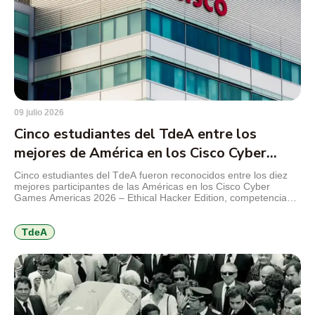
09 julio 2026
Cinco estudiantes del TdeA entre los
mejores de América en los Cisco Cyber
Games 2026
Cinco estudiantes del TdeA fueron reconocidos entre los diez
mejores participantes de las Américas en los Cisco Cyber
Games Americas 2026 – Ethical Hacker Edition, competencia
internacional de Cisco Networking Academy que reunió a más
de 1.000 estudiantes de 21 países en torno a retos de
ciberseguridad, hacking ético y resolución de problemas
TdeA
técnicos. El […]