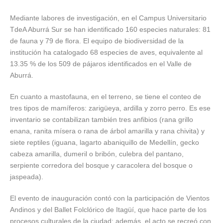
Mediante labores de investigación, en el Campus Universitario
TdeA Aburrá Sur se han identificado 160 especies naturales: 81
de fauna y 79 de flora. El equipo de biodiversidad de la
institución ha catalogado 68 especies de aves, equivalente al
13.35 % de los 509 de pájaros identificados en el Valle de
Aburrá.
En cuanto a mastofauna, en el terreno, se tiene el conteo de
tres tipos de mamíferos: zarigüeya, ardilla y zorro perro. Es ese
inventario se contabilizan también tres anfibios (rana grillo
enana, ranita mísera o rana de árbol amarilla y rana chivita) y
siete reptiles (iguana, lagarto abaniquillo de Medellín, gecko
cabeza amarilla, dumeril o bribón, culebra del pantano,
serpiente corredora del bosque y caracolera del bosque o
jaspeada).
El evento de inauguración contó con la participación de Vientos
Andinos y del Ballet Folclórico de Itagüí, que hace parte de los
procesos culturales de la ciudad; además, el acto se recreó con