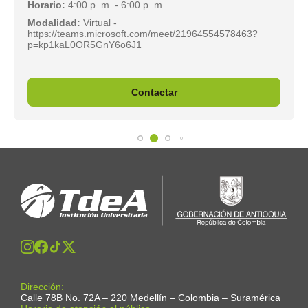
Horario:
4:00 p. m. - 6:00 p. m.
Modalidad:
Virtual -
https://teams.microsoft.com/meet/21964554578463?
p=kp1kaL0OR5GnY6o6J1
Contactar
Dirección:
Calle 78B No. 72A – 220 Medellín – Colombia – Suramérica