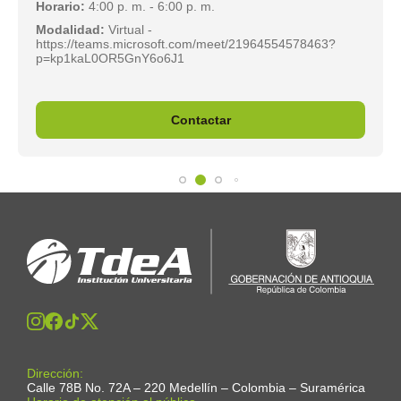
Horario:
4:00 p. m. - 6:00 p. m.
Modalidad:
Virtual -
https://teams.microsoft.com/meet/21964554578463?
p=kp1kaL0OR5GnY6o6J1
Contactar
Dirección:
Calle 78B No. 72A – 220 Medellín – Colombia – Suramérica