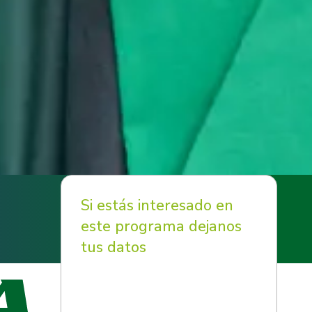
Si estás interesado en
este programa dejanos
tus datos