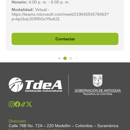
Horario:
4:00 p. m. - 6:00 p. m.
Modalidad:
Virtual -
https://teams.microsoft.com/meet/21964554578463?
p=kp1kaL0OR5GnY6o6J1
Contactar
Dirección:
Calle 78B No. 72A – 220 Medellín – Colombia – Suramérica