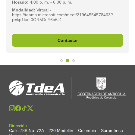
Horario:
4:00 p. m. - 6:00 p. m.
Modalidad:
Virtual -
https://teams.microsoft.com/meet/21964554578463?
p=kp1kaL0OR5GnY6o6J1
Contactar
Dirección:
Calle 78B No. 72A – 220 Medellín – Colombia – Suramérica