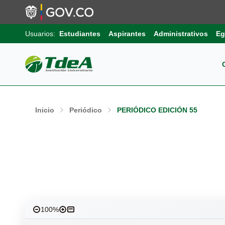
Usuarios:
Estudiantes
Aspirantes
Administrativos
Eg
Pos
Sob
Ext
Inv
Inicio
Periódico
PERIÓDICO EDICIÓN 55
Pro
Uni
Int
Gru
Pro
Sis
Aut
Sell
Pro
Inf
Com
100%
Edu
Trá