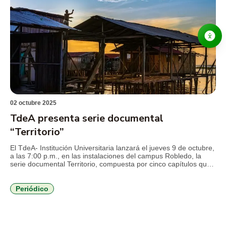
02 octubre 2025
TdeA presenta serie documental
“Territorio”
El TdeA- Institución Universitaria lanzará el jueves 9 de octubre,
a las 7:00 p.m., en las instalaciones del campus Robledo, la
serie documental Territorio, compuesta por cinco capítulos que
retratan historias de vida de estudiantes que decidieron
transformar sus vidas a través de la educación superior en
territorios. Territorio retrata, de manera natural, sueños, anhelos
Periódico
y […]