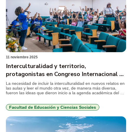
11 noviembre 2025
Interculturalidad y territorio,
protagonistas en Congreso Internacional de
Educación Infantil
La necesidad de incluir la interculturalidad en nuevos relatos en
las aulas y leer el mundo otra vez, de manera más diversa,
fueron las ideas que dieron inicio a la agenda académica del V
Congreso Internacional de Educación Infantil “Infancias,
territorios, Interculturalidad y Escuelas de Paz”, realizado los
días 7 y 8 de noviembre y […]
Facultad de Educación y Ciencias Sociales