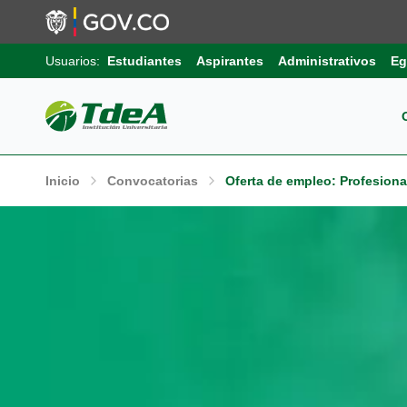
Usuarios:
Estudiantes
Aspirantes
Administrativos
Eg
Pos
Sob
Ext
Inicio
Convocatorias
Oferta de empleo: Profesional
Inv
Pro
Uni
Int
Gru
Pro
Sis
Aut
Sell
Pro
Inf
Com
Edu
Trá