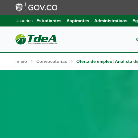
Usuarios:
Estudiantes
Aspirantes
Administrativos
Eg
Pos
Sob
Ext
Inicio
Convocatorias
Oferta de empleo: Analista de
Inv
Pro
Uni
Int
Gru
Pro
Sis
Aut
Sell
Pro
Inf
Com
Edu
Trá