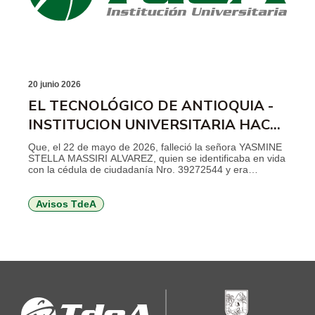
20 junio 2026
EL TECNOLÓGICO DE ANTIOQUIA -
INSTITUCION UNIVERSITARIA HACE
SABER
Que, el 22 de mayo de 2026, falleció la señora YASMINE
STELLA MASSIRI ALVAREZ, quien se identificaba en vida
con la cédula de ciudadanía Nro. 39272544 y era
contratista de prestación de servicios de la institución al
momento del fallecimiento. Cualquier persona que
acredite la calidad de heredero, tercero o quien considere
Avisos TdeA
tener mejor derecho, […]