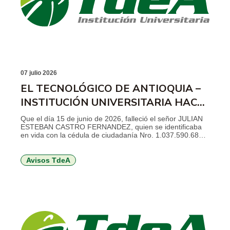
07 julio 2026
EL TECNOLÓGICO DE ANTIOQUIA –
INSTITUCIÓN UNIVERSITARIA HACE
SABER
Que el día 15 de junio de 2026, falleció el señor JULIAN
ESTEBAN CASTRO FERNANDEZ, quien se identificaba
en vida con la cédula de ciudadanía Nro. 1.037.590.680,
se desempeñó como docente de cátedra de la Institución
en el período comprendido entre el 16 de mayo de 2026
al 07 de junio de 2026. Que se […]
Avisos TdeA