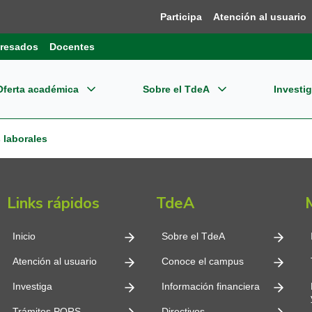
Participa
Atención al usuario
resados
Docentes
Oferta académica
Sobre el TdeA
Investi
grados
re el TdeA
ensión
Dir
Bie
 laborales
estigación
gramas Profesionales
dades Estratégicas
ernacionalización
Pla
Reg
pos de Investigación
Links rápidos
TdeA
CET
gramas Tecnológicos
tema Integrado de Gestión - SIG
Reg
oevaluación y Acreditación
o editorial
Inn
Inicio
Sobre el TdeA
gramas Técnicos
ormación financiera
Nor
Atención al usuario
Conoce el campus
plejo Financiero y Centro de Negocios
Con
Investiga
Información financiera
cación Continua
mites
Tde
Trámites PQRS
Directivos