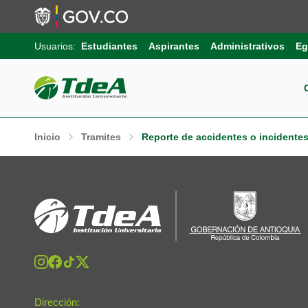
Usuarios:
Estudiantes
Aspirantes
Administrativos
Eg
Pos
Sob
Ext
Inicio
Tramites
Reporte de accidentes o incidentes
Inv
Pro
Uni
Int
Gru
Pro
Sis
Aut
Sell
Pro
Inf
Com
Edu
Trá
Dirección: